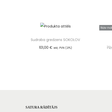
Nav nol
Sudraba gredzens SOKOLOV
101,00
€
72
iekļ. PVN (21%)
Pievienot grozam
SATURA RĀDĪTĀJS