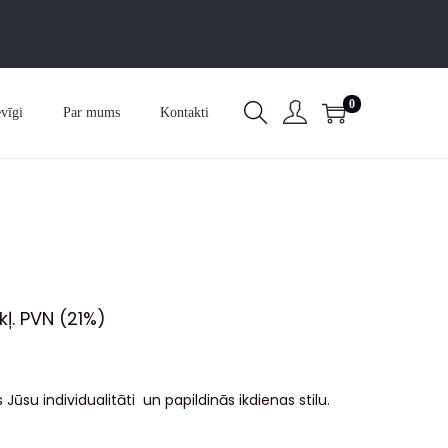
0
vīgi
Par mums
Kontakti
ekļ. PVN (21%)
Jūsu individualitāti un papildinās ikdienas stilu.