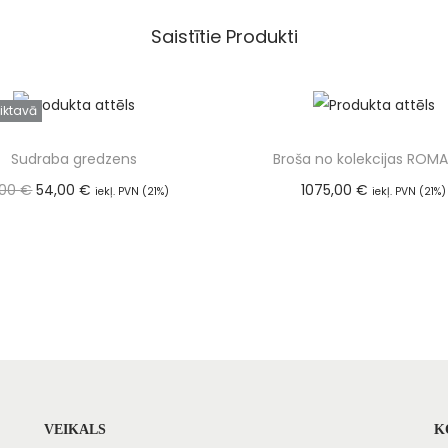
Saistītie Produkti
iktavā
Sudraba gredzens
Broša no kolekcijas ROM
,00
€
54,00
€
1075,00
€
iekļ. PVN (21%)
iekļ. PVN (21%)
Lasīt vairāk
Pievienot groza
VEIKALS
K