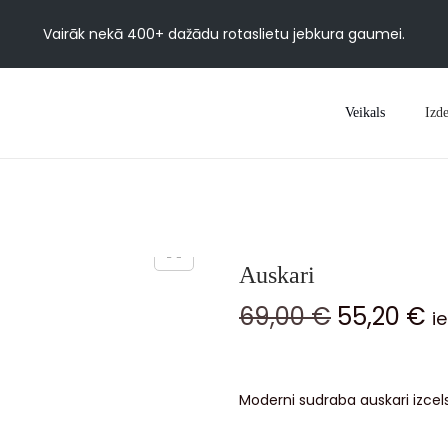
Vairāk nekā 400+ dažādu rotaslietu jebkura gaumei.
Veikals
Izde
Auskari
69,00
€
55,20
€
i
Moderni sudraba auskari izcels 