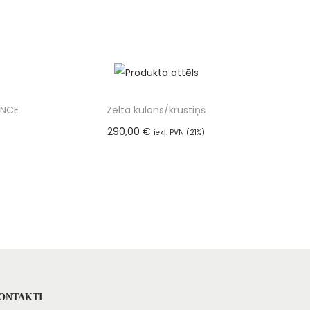
ANCE
Zelta kulons/krustiņš
290,00
€
iekļ. PVN (21%)
m
Pievienot grozam
ONTAKTI