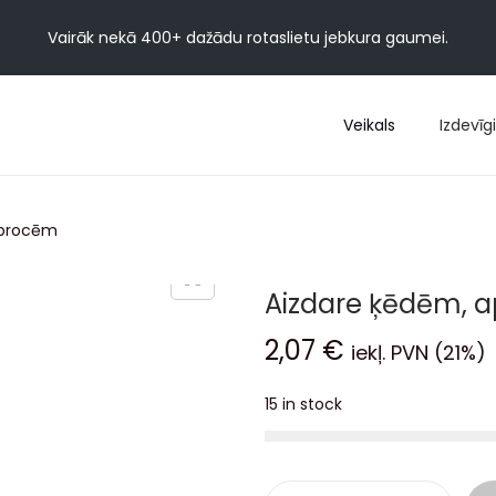
Vairāk nekā 400+ dažādu rotaslietu jebkura gaumei.
Veikals
Izdevīgi
aprocēm
Aizdare ķēdēm, 
2,07
€
iekļ. PVN (21%)
15 in stock