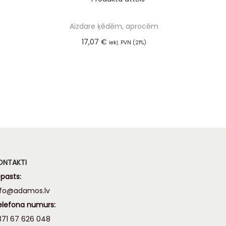
Aizdare ķēdēm, aprocēm
17,07
€
iekļ. PVN (21%)
m
Pievienot grozam
ONTAKTI
pasts:
nfo@adamos.lv
elefona numurs:
371 67 626 048