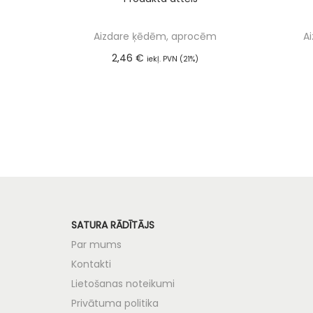
Aizdare ķēdēm, aprocēm
A
2,46
€
iekļ. PVN (21%)
Pievienot grozam
SATURA RĀDĪTĀJS
Par mums
Kontakti
Lietošanas noteikumi
Privātuma politika