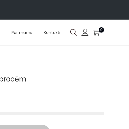
0
Par mums
Kontakti
aprocēm