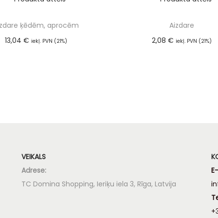
izdare ķēdēm, aprocēm
Aizdare
13,04
€
2,08
€
iekļ. PVN (21%)
iekļ. PVN (21%)
Pievienot grozam
Pievienot groza
VEIKALS
K
Adrese:
E-
TC Domina Shopping, Ieriķu iela 3, Rīga, Latvija
i
T
+