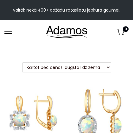
Vairāk nekā 400+ dažādu rotaslietu jebkura gaumei.
0