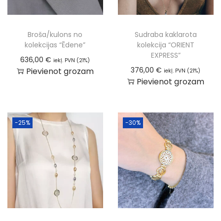
Broša/kulons no
Sudraba kaklarota
kolekcijas “Ēdene”
kolekcija “ORIENT
EXPRESS”
636,00
€
iekļ. PVN (21%)
376,00
€
Pievienot grozam
iekļ. PVN (21%)
Pievienot grozam
-25%
-30%