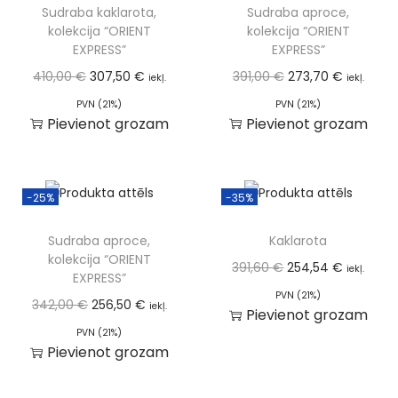
Sudraba kaklarota,
Sudraba aproce,
kolekcija “ORIENT
kolekcija “ORIENT
EXPRESS”
EXPRESS”
410,00
€
307,50
€
391,00
€
273,70
€
iekļ.
iekļ.
PVN (21%)
PVN (21%)
Pievienot grozam
Pievienot grozam
-25%
-35%
Sudraba aproce,
Kaklarota
kolekcija “ORIENT
391,60
€
254,54
€
iekļ.
EXPRESS”
PVN (21%)
342,00
€
256,50
€
iekļ.
Pievienot grozam
PVN (21%)
Pievienot grozam