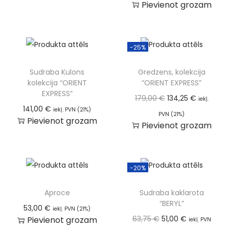
Pievienot grozam
-25%
Sudraba Kulons
Gredzens, kolekcija
kolekcija “ORIENT
“ORIENT EXPRESS”
EXPRESS”
179,00
€
134,25
€
iekļ.
141,00
€
iekļ. PVN (21%)
PVN (21%)
Pievienot grozam
Pievienot grozam
-20%
Aproce
Sudraba kaklarota
“BERYL”
53,00
€
iekļ. PVN (21%)
63,75
€
51,00
€
Pievienot grozam
iekļ. PVN