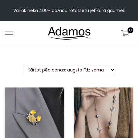
Vairāk nekā 400+ dažādu rotaslietu jebkura gaumei.
0