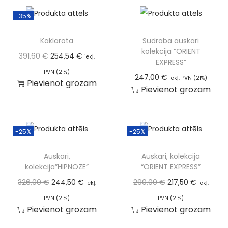
-35%
Kaklarota
Sudraba auskari
kolekcija “ORIENT
391,60
€
254,54
€
iekļ.
EXPRESS”
PVN (21%)
247,00
€
iekļ. PVN (21%)
Pievienot grozam
Pievienot grozam
-25%
-25%
Auskari,
Auskari, kolekcija
kolekcija”HIPNOZE”
“ORIENT EXPRESS”
326,00
€
244,50
€
290,00
€
217,50
€
iekļ.
iekļ.
PVN (21%)
PVN (21%)
Pievienot grozam
Pievienot grozam