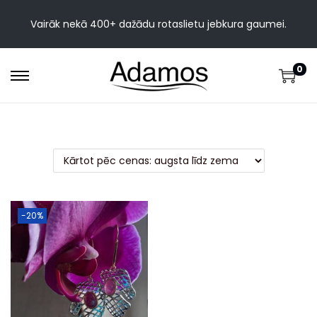
Vairāk nekā 400+ dažādu rotaslietu jebkura gaumei.
0
-20%