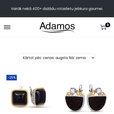
Vairāk nekā 400+ dažādu rotaslietu jebkura gaumei.
0
-25%