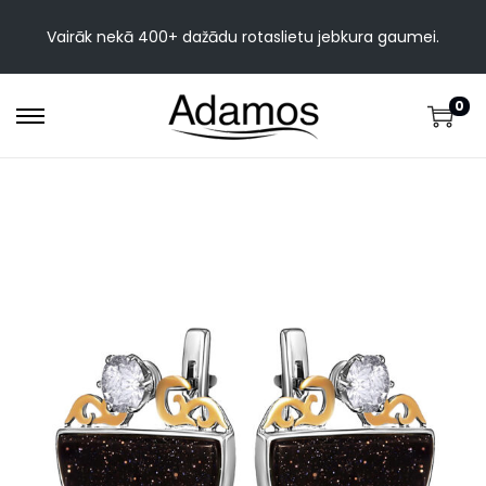
Vairāk nekā 400+ dažādu rotaslietu jebkura gaumei.
0