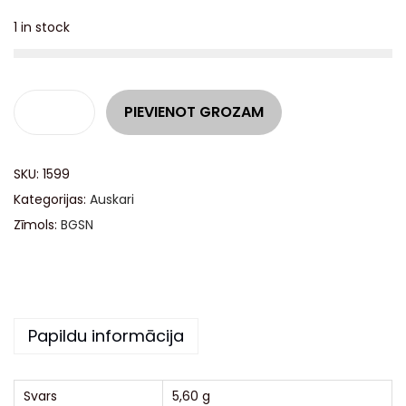
1 in stock
A
PIEVIENOT GROZAM
l
t
SKU:
1599
e
Kategorijas:
Auskari
r
Zīmols:
BGSN
n
a
t
i
v
Papildu informācija
e
:
Svars
5,60 g