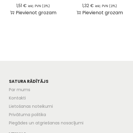
1,51
€
1,32
€
iekļ. PVN (21%)
iekļ. PVN (21%)
Pievienot grozam
Pievienot grozam
SATURA RĀDĪTĀJS
Par mums
Kontakti
Lietošanas noteikumi
Privātuma politika
Piegādes un atgriešanas nosacījumi