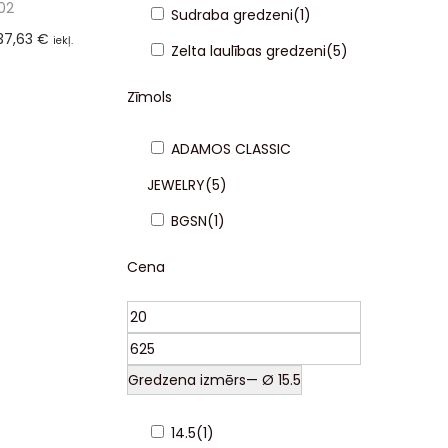
02
Sudraba gredzeni
(
1
)
37,63
€
iekļ.
Zelta laulības gredzeni
(
5
)
21%)
lieties
Zīmols
ADAMOS CLASSIC
JEWELRY
(
5
)
BGSN
(
1
)
Cena
Gredzena izmērs
— Ø 15.5
14.5
(
1
)