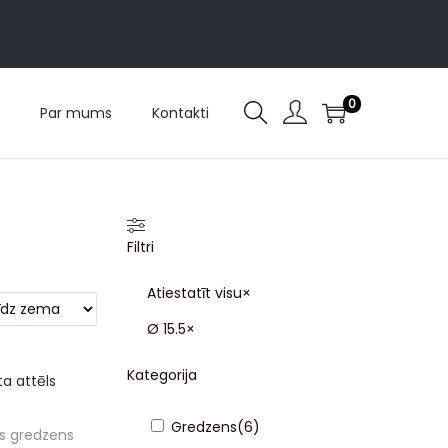
0
Par mums
Kontakti
Filtri
Atiestatīt visu
×
Ø 15.5
×
Kategorija
Gredzens
(
6
)
as gredzens