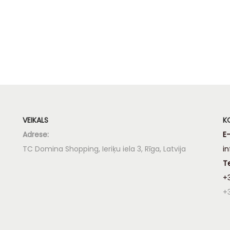
VEIKALS
K
Adrese:
E-
TC Domina Shopping, Ieriķu iela 3, Rīga, Latvija
i
T
+
+