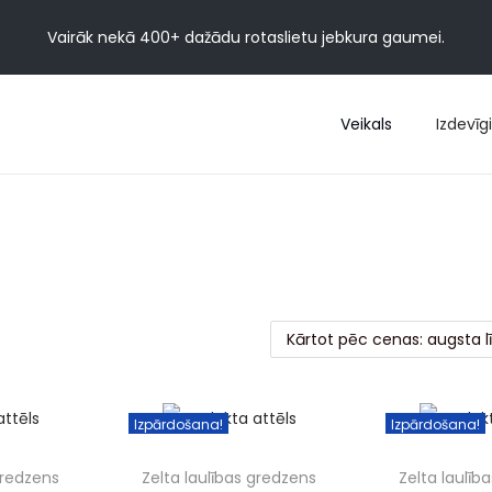
Vairāk nekā 400+ dažādu rotaslietu jebkura gaumei.
Veikals
Izdevīgi
Izpārdošana!
Izpārdošana!
gredzens
Zelta laulības gredzens
Zelta laulīb