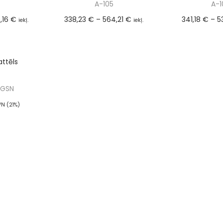
A-105
A-1
,16
€
338,23
€
–
564,21
€
341,18
€
–
5
iekļ.
iekļ.
)
PVN (21%)
PVN (
ties
Izvēlieties
Izvē
BGSN
PVN (21%)
ties