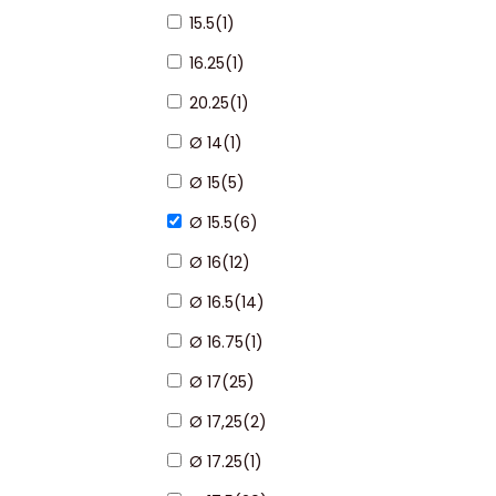
15.5
(
1
)
16.25
(
1
)
20.25
(
1
)
Ø 14
(
1
)
Ø 15
(
5
)
Ø 15.5
(
6
)
Ø 16
(
12
)
Ø 16.5
(
14
)
Ø 16.75
(
1
)
Ø 17
(
25
)
Ø 17,25
(
2
)
Ø 17.25
(
1
)