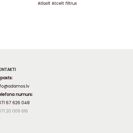
Atlasīt
Atcelt filtrus
ONTAKTI
pasts:
nfo@adamos.lv
elefona numurs:
371 67 626 048
371 20 009 616