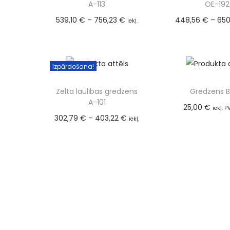
A-113
OE-192
539,10
€
–
756,23
€
448,56
€
–
650
iekļ.
PVN (21%)
PVN (21%
Izvēlieties
Izvēlie
Izpārdošana!
Zelta laulības gredzens
Gredzens 
A-101
25,00
€
iekļ. 
302,79
€
–
403,22
€
Izvēlie
iekļ.
PVN (21%)
Izvēlieties