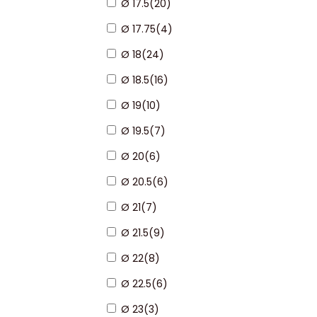
Ø 17.5
(
20
)
Ø 17.75
(
4
)
Ø 18
(
24
)
Ø 18.5
(
16
)
Ø 19
(
10
)
Ø 19.5
(
7
)
Ø 20
(
6
)
Ø 20.5
(
6
)
Ø 21
(
7
)
Ø 21.5
(
9
)
Ø 22
(
8
)
Ø 22.5
(
6
)
Ø 23
(
3
)