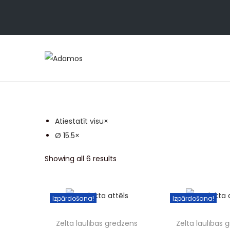
Atiestatīt visu
×
Ø 15.5
×
Showing all 6 results
Izpārdošana!
Izpārdošana!
Zelta laulības gredzens
Zelta laulības 