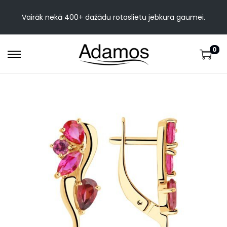
Vairāk nekā 400+ dažādu rotaslietu jebkura gaumei.
0