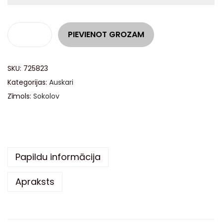
A
PIEVIENOT GROZAM
l
t
SKU:
725823
e
Kategorijas:
Auskari
r
Zīmols:
Sokolov
n
a
t
i
v
Papildu informācija
e
Apraksts
: