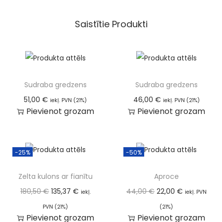
Saistītie Produkti
Sudraba gredzens
Sudraba gredzens
51,00
€
46,00
€
iekļ. PVN (21%)
iekļ. PVN (21%)
Pievienot grozam
Pievienot grozam
-25%
-50%
Zelta kulons ar fianītu
Aproce
180,50
€
135,37
€
44,00
€
22,00
€
iekļ.
iekļ. PVN
PVN (21%)
(21%)
Pievienot grozam
Pievienot grozam