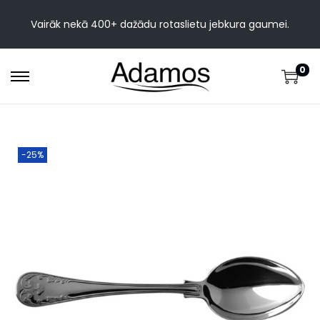
Vairāk nekā 400+ dažādu rotaslietu jebkura gaumei.
0
-25%