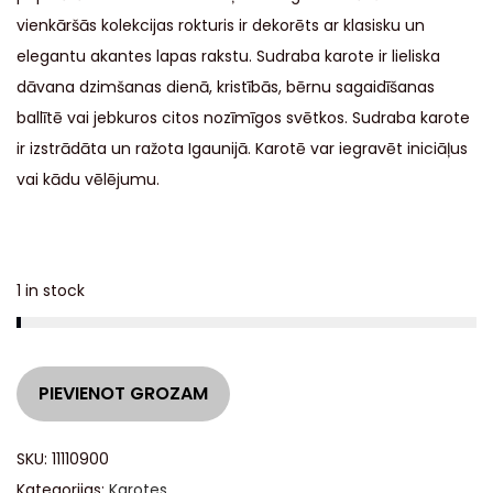
vienkāršās kolekcijas rokturis ir dekorēts ar klasisku un
elegantu akantes lapas rakstu. Sudraba karote ir lieliska
dāvana dzimšanas dienā, kristībās, bērnu sagaidīšanas
ballītē vai jebkuros citos nozīmīgos svētkos. Sudraba karote
ir izstrādāta un ražota Igaunijā. Karotē var iegravēt iniciāļus
vai kādu vēlējumu.
1 in stock
A
PIEVIENOT GROZAM
l
t
SKU:
11110900
e
Kategorijas:
Karotes