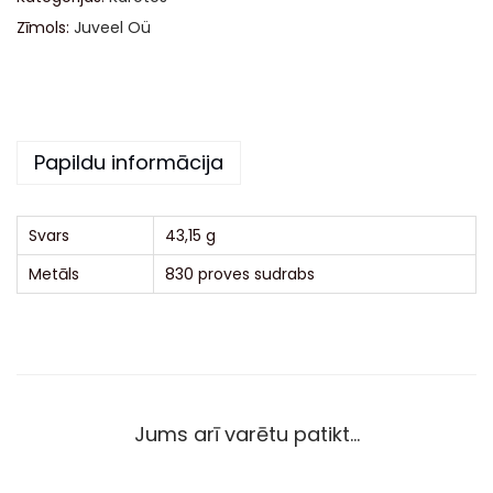
r
Zīmols:
Juveel Oü
n
a
t
i
Papildu informācija
v
e
:
Svars
43,15 g
Metāls
830 proves sudrabs
Jums arī varētu patikt…