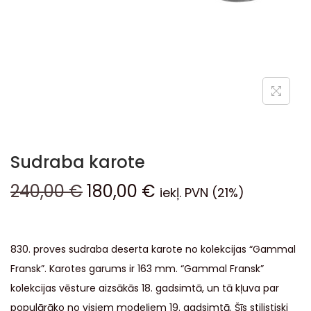
Sudraba karote
240,00
€
180,00
€
iekļ. PVN (21%)
830. proves sudraba deserta karote no kolekcijas “Gammal
Fransk”. Karotes garums ir 163 mm. “Gammal Fransk”
kolekcijas vēsture aizsākās 18. gadsimtā, un tā kļuva par
populārāko no visiem modeļiem 19. gadsimtā. Šīs stilistiski