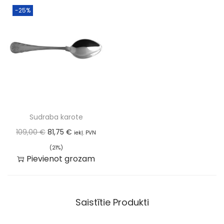
-25%
Sudraba karote
109,00
€
81,75
€
iekļ. PVN
(21%)
Pievienot grozam
Saistītie Produkti