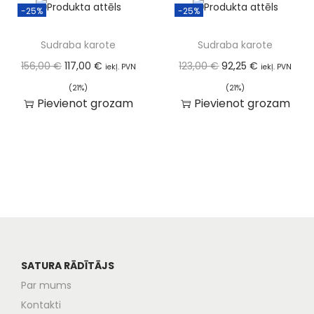
-25%
-25%
Sudraba karote
Sudraba karote
156,00
€
117,00
€
123,00
€
92,25
€
iekļ. PVN
iekļ. PVN
(21%)
(21%)
Pievienot grozam
Pievienot grozam
SATURA RĀDĪTĀJS
Par mums
Kontakti