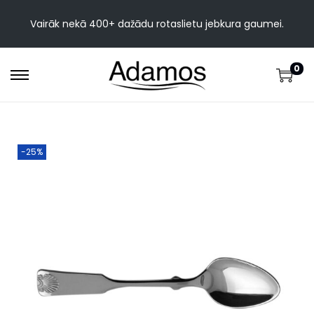
Vairāk nekā 400+ dažādu rotaslietu jebkura gaumei.
0
-25%