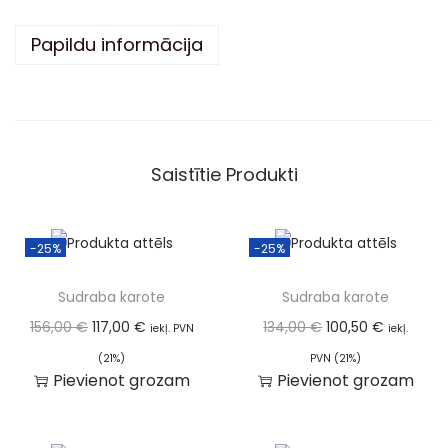
i
v
Papildu informācija
e
:
Saistītie Produkti
-25%
-25%
Sudraba karote
Sudraba karote
156,00
€
117,00
€
134,00
€
100,50
€
iekļ. PVN
iekļ.
(21%)
PVN (21%)
Pievienot grozam
Pievienot grozam