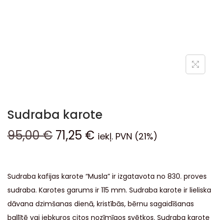
Sudraba karote
95,00
€
71,25
€
iekļ. PVN (21%)
Sudraba kafijas karote “Musla” ir izgatavota no 830. proves
sudraba. Karotes garums ir 115 mm. Sudraba karote ir lieliska
dāvana dzimšanas dienā, kristībās, bērnu sagaidīšanas
ballītē vai jebkuros citos nozīmīgos svētkos. Sudraba karote