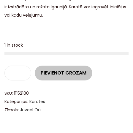
ir izstrādāta un ražota Igaunijā. Karotē var iegravēt iniciāļus
vai kādu vēlējumu.
1 in stock
A
PIEVIENOT GROZAM
l
t
SKU:
11152100
e
Kategorijas:
Karotes
r
Zīmols:
Juveel Oü
n
a
t