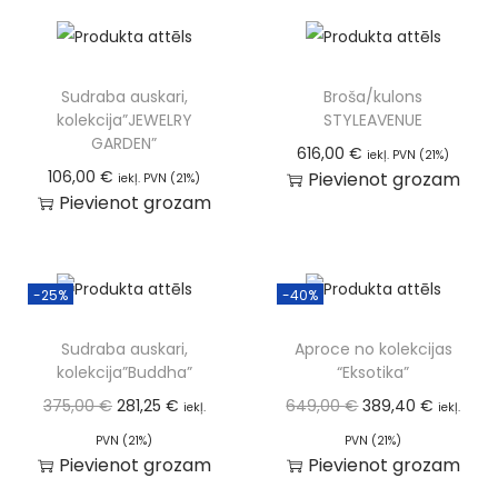
Sudraba auskari,
Broša/kulons
kolekcija”JEWELRY
STYLEAVENUE
GARDEN”
616,00
€
iekļ. PVN (21%)
106,00
€
Pievienot grozam
iekļ. PVN (21%)
Pievienot grozam
-25%
-40%
Sudraba auskari,
Aproce no kolekcijas
kolekcija”Buddha”
“Eksotika”
375,00
€
281,25
€
649,00
€
389,40
€
iekļ.
iekļ.
PVN (21%)
PVN (21%)
Pievienot grozam
Pievienot grozam