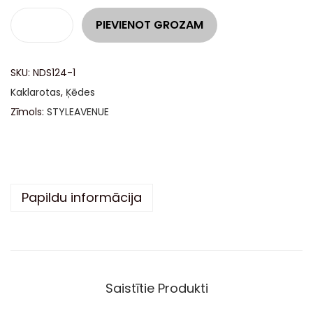
A
PIEVIENOT GROZAM
l
t
SKU:
NDS124-1
e
Kaklarotas
,
Ķēdes
r
Zīmols:
STYLEAVENUE
n
a
t
i
v
Papildu informācija
e
:
Saistītie Produkti