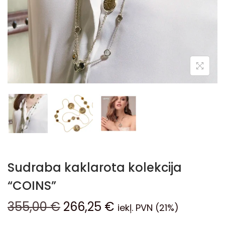
Sudraba kaklarota kolekcija
“COINS”
355,00
€
266,25
€
iekļ. PVN (21%)