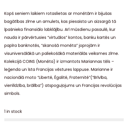
Kopš seniem laikiem rotaslietas ar monētām ir bijušas
bagātības zīme un amulets, kas piesaista un aizsargā tā
īpašnieka finansiālo labklājību. Arī mūsdienu pasaulē, kur
nauda ir pārvērtusies “virtuālos” kontos, banku kartēs un
papīra banknotēs, “skanošā monēta” joprojām ir
visuniversālākā un paliekošākā materiālās veiksmes zīme.
Kolekcijā COINS (Monēta) ir izmantots Mariannas tēls –
leģenda un īsta Francijas vēstures lappuse. Marianne ir
nacionālā moto “Liberté, Égalité, Fraternité”(
“Brīvība,
vienlīdzība, brālība”)
atspoguļojums un Francijas revolūcijas
simbols.
1 in stock