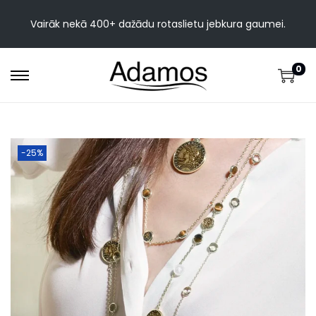
Vairāk nekā 400+ dažādu rotaslietu jebkura gaumei.
0
-25%