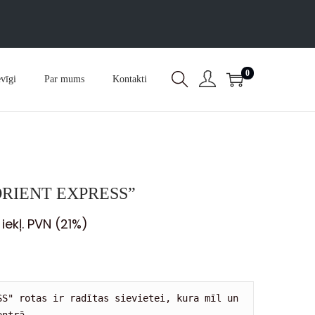
0
vīgi
Par mums
Kontakti
 “ORIENT EXPRESS”
iekļ. PVN (21%)
SS" rotas ir radītas sievietei, kura mīl un 