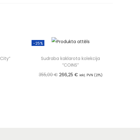
-25%
City”
Sudraba kaklarota kolekcija
“COINS”
355,00
€
266,25
€
iekļ. PVN (21%)
Pievienot grozam