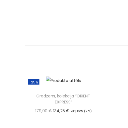
-25%
Gredzens, kolekcija “ORIENT
EXPRESS”
179,00
€
134,25
€
iekļ. PVN (21%)
Pievienot grozam