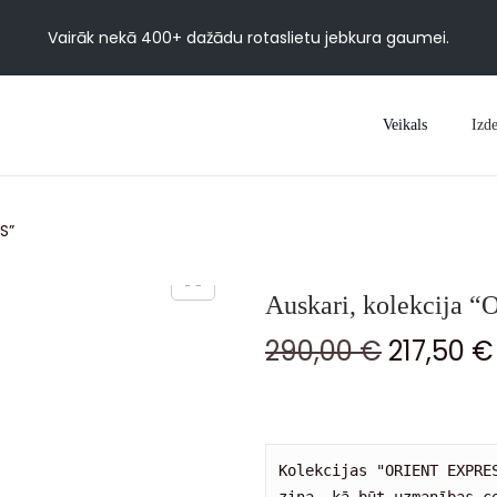
Vairāk nekā 400+ dažādu rotaslietu jebkura gaumei.
Veikals
Izde
S”
Auskari, kolekcija
290,00
€
217,50
€
Kolekcijas "ORIENT EXPRE