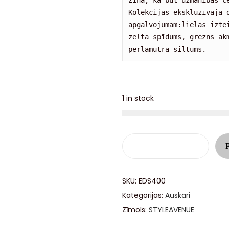
zina, kā būt uzmanības ce
Kolekcijas ekskluzīvajā d
apgalvojumam:lielas izte
zelta spīdums, grezns akm
perlamutra siltums.
1 in stock
SKU:
EDS400
Kategorijas:
Auskari
Zīmols:
STYLEAVENUE