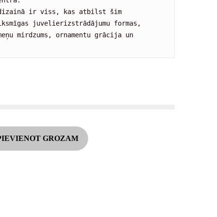
ntrā.

izainā ir viss, kas atbilst šim 
iksmīgas juvelierizstrādājumu formas, 

eņu mirdzums, ornamentu grācija un 
A
PIEVIENOT GROZAM
l
t
e
r
n
a