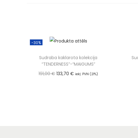
-30%
Sudraba kaklarota kolekcija
Su
“TENDERNESS”-“MAIGUMS”
191,00
€
133,70
€
iekļ. PVN (21%)
Pievienot grozam