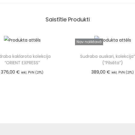
Saistītie Produkti
Nav noliktavā
draba kaklarota kolekcija
Sudraba auskari, kolekcija”
“ORIENT EXPRESS”
(“Pilsēta”)
376,00
€
389,00
€
iekļ. PVN (21%)
iekļ. PVN (21%)
Pievienot grozam
Lasīt vairāk