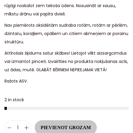
rūpīgi noskalot zem tekoša ūdens. Nosusināt ar sausu,
mīkstu drānu vai papīra dvieli.
Nav piemērots oksidētām sudraba rotām, rotām ar pērlēm,
dzintaru, koraļļiem, opāliem un citiem akmeņiem ar porainu
struktūru.
Attīrošais šķidums satur skābes! Lietojot vilkt aizsargcimdus
vai izmantot pinceti. Izvairīties no produkta nokļušanas acīs,
uz ādas, mutē. GLABĀT BĒRNIEM NEPIEEJAMA VIETĀ!
Ražots ASV.
2 in stock
A
PIEVIENOT GROZAM
l