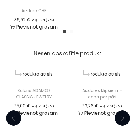
Aizdare CHF
36,92
€
iekļ. PVN (21%)
Pievienot grozam
Nesen apskatītie produkti
Kulons ADAMOS
Aizdares klipšiem –
CLASSIC JEWELRY
cena par pāri
35,00
€
32,76
€
iekļ. PVN (21%)
iekļ. PVN (21%)
Pievienot grozam
Pievienot grozam