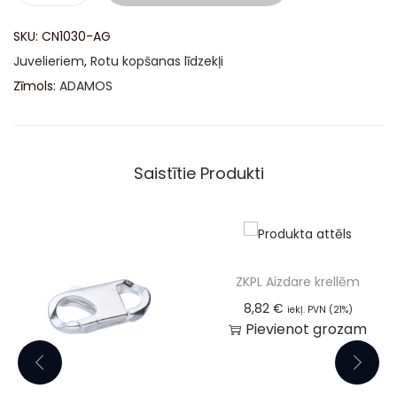
t
SKU:
CN1030-AG
e
Juvelieriem
,
Rotu kopšanas līdzekļi
r
Zīmols:
ADAMOS
n
a
t
Saistītie Produkti
i
v
e
:
ZKPL Aizdare krellēm
8,82
€
iekļ. PVN (21%)
Pievienot grozam