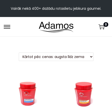
Vairāk nekā 400+ dažādu rotaslietu jebkura gaumei.
0