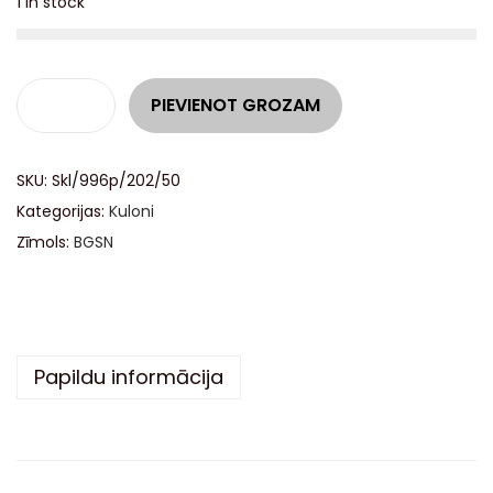
1 in stock
A
PIEVIENOT GROZAM
l
t
SKU:
Skl/996p/202/50
e
Kategorijas:
Kuloni
r
Zīmols:
BGSN
n
a
t
i
v
Papildu informācija
e
: