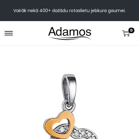
Vairāk nekā 400+ dažādu rotaslietu jebkura gaumei.
0