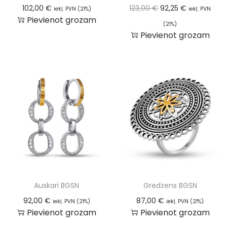
102,00
€
123,00
€
92,25
€
iekļ. PVN (21%)
iekļ. PVN
Pievienot grozam
(21%)
Pievienot grozam
Auskari BGSN
Gredzens BGSN
92,00
€
87,00
€
iekļ. PVN (21%)
iekļ. PVN (21%)
Pievienot grozam
Pievienot grozam