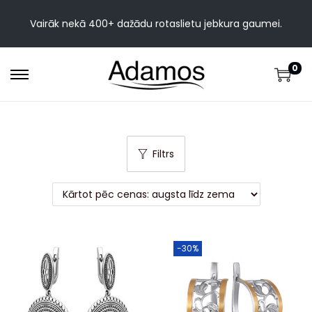
Vairāk nekā 400+ dažādu rotaslietu jebkura gaumei.
0
Filtrs
-30%