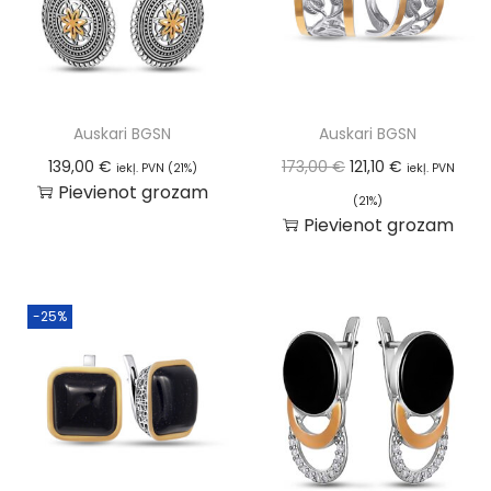
Auskari BGSN
Auskari BGSN
139,00
€
173,00
€
121,10
€
iekļ. PVN (21%)
iekļ. PVN
Pievienot grozam
(21%)
Pievienot grozam
-25%