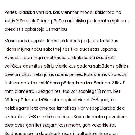
Pērles-klasiska vērtība, kas vienmēr modē! Kaklarota no
kultivētām saldūdens pērlēm ar lielisku perlamutra spīdumu
piesaistīs apkārtējo uzmanību.
Mūsdienās neapstrīdams saldūdens pērļu audzēšanas
līderis ir Ķīna, taču sākotnēji tās tika audzētas Japānā.
Hyriopsis cumingi mīkstmiešu unikālā spēja izaudzēt
vairākus desmitus pērļu vienlaikus padara saldūdens pērles
pieejamākas nekā jūras ūdens pērles. Rotaslietās visbiežāk
tiek izmantotas saldūdens pērles, kuru izmērs ir no 2 līdz 9
mm diametrā. Diezgan reti tās var sasniegt 13 mm, bet
šādas pērles audzēšanai ir nepieciešami 7-8 gadi, kas
neizbēgami ietekmē tās izmaksas. Par vispopulārāko tiek
uzskatītas 7-8 mm lielas pērles. Šāda diametra pavediens
piestāvēs gan lietišķajam kostīmam, gan vakarkleitai.
Saldūdens pērļu dabiskās krāsas ir balta, krēmkrāsa un