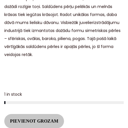
dažādi rozīgie toņi. Saldūdens pērļu pelēkās un melnās
krāsas tiek iegūtas krāsojot. Radot unikālas formas, daba
dāvā mums lielisku dāvanu. Visbiežāk juvelierizstrādājumu
industrijā tiek izmantotas dažādu formu simetriskas pērles
– sfēriskas, ovālas, baroka, piliena, pogas. Tajā pašā laikā
vērtīgākās saldūdens pērles ir apaļās pērles, jo šī forma
veidojas retāk.
1 in stock
A
PIEVIENOT GROZAM
l