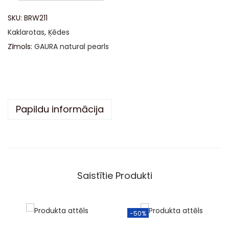
t
SKU:
BRW211
e
Kaklarotas
,
Ķēdes
r
Zīmols:
GAURA natural pearls
n
a
t
i
Papildu informācija
v
e
:
Saistītie Produkti
-50%