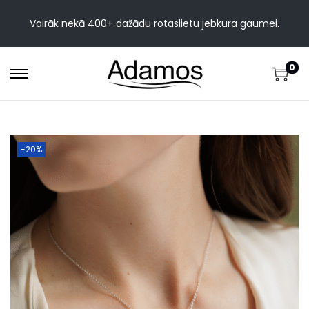
Vairāk nekā 400+ dažādu rotaslietu jebkura gaumei.
0
-20%