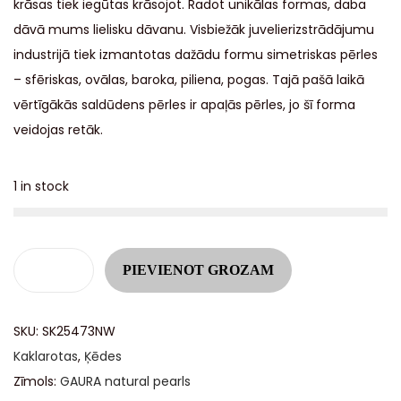
krāsas tiek iegūtas krāsojot. Radot unikālas formas, daba
dāvā mums lielisku dāvanu. Visbiežāk juvelierizstrādājumu
industrijā tiek izmantotas dažādu formu simetriskas pērles
– sfēriskas, ovālas, baroka, piliena, pogas. Tajā pašā laikā
vērtīgākās saldūdens pērles ir apaļās pērles, jo šī forma
veidojas retāk.
1 in stock
A
PIEVIENOT GROZAM
l
t
SKU:
SK25473NW
e
Kaklarotas
,
Ķēdes
r
Zīmols:
GAURA natural pearls
n