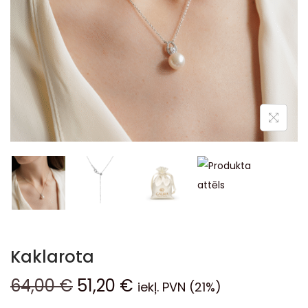
Kaklarota
64,00
€
51,20
€
iekļ. PVN (21%)