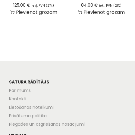
125,00
€
84,00
€
iekļ. PVN (21%)
iekļ. PVN (21%)
Pievienot grozam
Pievienot grozam
SATURA RĀDĪTĀJS
Par mums
Kontakti
Lietošanas noteikumi
Privātuma politika
Piegādes un atgriešanas nosacījumi