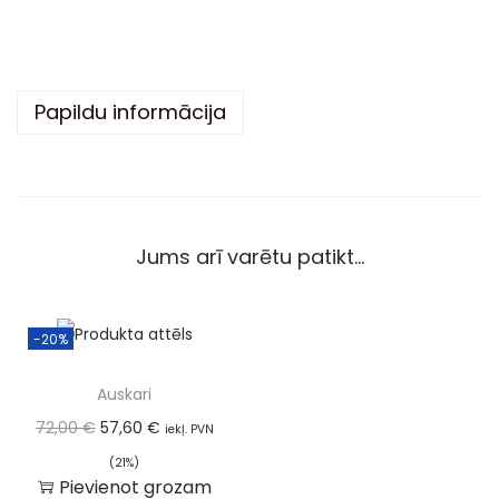
a
t
i
v
Papildu informācija
e
:
Jums arī varētu patikt…
-20%
Auskari
72,00
€
57,60
€
iekļ. PVN
(21%)
Pievienot grozam