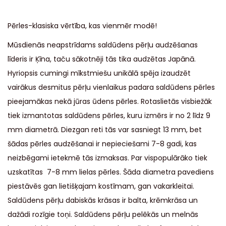
Pērles-klasiska vērtība, kas vienmēr modē!
Mūsdienās neapstrīdams saldūdens pērļu audzēšanas
līderis ir Ķīna, taču sākotnēji tās tika audzētas Japānā.
Hyriopsis cumingi mīkstmiešu unikālā spēja izaudzēt
vairākus desmitus pērļu vienlaikus padara saldūdens pērles
pieejamākas nekā jūras ūdens pērles. Rotaslietās visbiežāk
tiek izmantotas saldūdens pērles, kuru izmērs ir no 2 līdz 9
mm diametrā. Diezgan reti tās var sasniegt 13 mm, bet
šādas pērles audzēšanai ir nepieciešami 7-8 gadi, kas
neizbēgami ietekmē tās izmaksas. Par vispopulārāko tiek
uzskatītas 7-8 mm lielas pērles. Šāda diametra pavediens
piestāvēs gan lietišķajam kostīmam, gan vakarkleitai.
Saldūdens pērļu dabiskās krāsas ir balta, krēmkrāsa un
dažādi rozīgie toņi. Saldūdens pērļu pelēkās un melnās