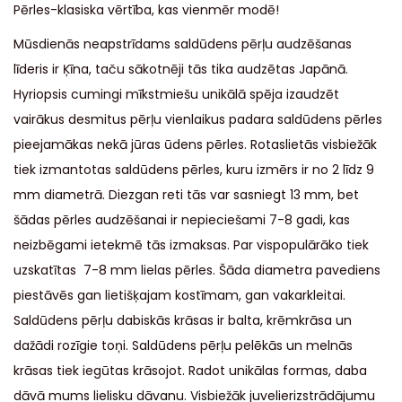
Pērles-klasiska vērtība, kas vienmēr modē!
Mūsdienās neapstrīdams saldūdens pērļu audzēšanas
līderis ir Ķīna, taču sākotnēji tās tika audzētas Japānā.
Hyriopsis cumingi mīkstmiešu unikālā spēja izaudzēt
vairākus desmitus pērļu vienlaikus padara saldūdens pērles
pieejamākas nekā jūras ūdens pērles. Rotaslietās visbiežāk
tiek izmantotas saldūdens pērles, kuru izmērs ir no 2 līdz 9
mm diametrā. Diezgan reti tās var sasniegt 13 mm, bet
šādas pērles audzēšanai ir nepieciešami 7-8 gadi, kas
neizbēgami ietekmē tās izmaksas. Par vispopulārāko tiek
uzskatītas 7-8 mm lielas pērles. Šāda diametra pavediens
piestāvēs gan lietišķajam kostīmam, gan vakarkleitai.
Saldūdens pērļu dabiskās krāsas ir balta, krēmkrāsa un
dažādi rozīgie toņi. Saldūdens pērļu pelēkās un melnās
krāsas tiek iegūtas krāsojot. Radot unikālas formas, daba
dāvā mums lielisku dāvanu. Visbiežāk juvelierizstrādājumu