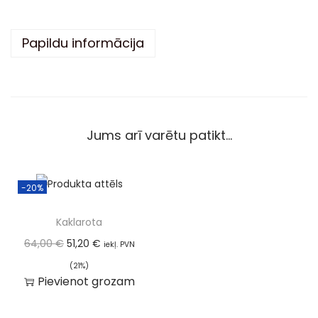
i
v
Papildu informācija
e
:
Jums arī varētu patikt…
-20%
Kaklarota
64,00
€
51,20
€
iekļ. PVN
(21%)
Pievienot grozam