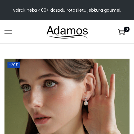
Vairāk nekā 400+ dažādu rotaslietu jebkura gaumei.
0
-20%