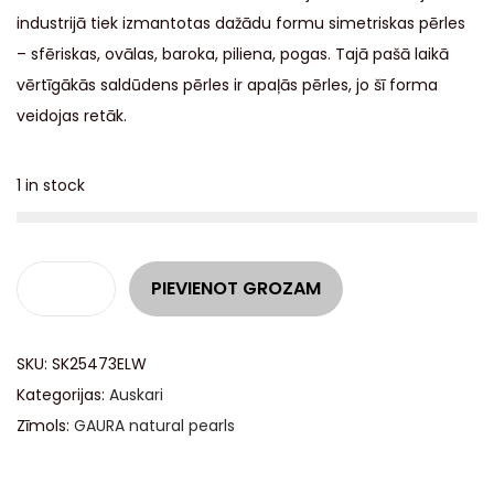
industrijā tiek izmantotas dažādu formu simetriskas pērles
– sfēriskas, ovālas, baroka, piliena, pogas. Tajā pašā laikā
vērtīgākās saldūdens pērles ir apaļās pērles, jo šī forma
veidojas retāk.
1 in stock
A
PIEVIENOT GROZAM
l
t
SKU:
SK25473ELW
e
Kategorijas:
Auskari
r
Zīmols:
GAURA natural pearls
n
a
t