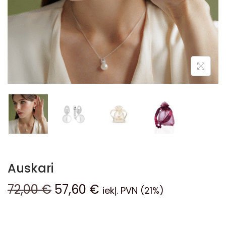
Auskari
72,00
€
57,60
€
iekļ. PVN (21%)