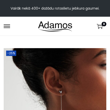
Vairāk nekā 400+ dažādu rotaslietu jebkura gaumei.
0
-25%