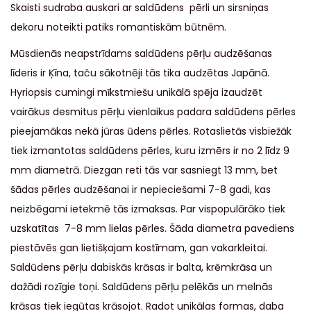
Skaisti sudraba auskari ar saldūdens pērli un sirsniņas
dekoru noteikti patiks romantiskām būtnēm.
Mūsdienās neapstrīdams saldūdens pērļu audzēšanas
līderis ir Ķīna, taču sākotnēji tās tika audzētas Japānā.
Hyriopsis cumingi mīkstmiešu unikālā spēja izaudzēt
vairākus desmitus pērļu vienlaikus padara saldūdens pērles
pieejamākas nekā jūras ūdens pērles. Rotaslietās visbiežāk
tiek izmantotas saldūdens pērles, kuru izmērs ir no 2 līdz 9
mm diametrā. Diezgan reti tās var sasniegt 13 mm, bet
šādas pērles audzēšanai ir nepieciešami 7-8 gadi, kas
neizbēgami ietekmē tās izmaksas. Par vispopulārāko tiek
uzskatītas 7-8 mm lielas pērles. Šāda diametra pavediens
piestāvēs gan lietišķajam kostīmam, gan vakarkleitai.
Saldūdens pērļu dabiskās krāsas ir balta, krēmkrāsa un
dažādi rozīgie toņi. Saldūdens pērļu pelēkās un melnās
krāsas tiek iegūtas krāsojot. Radot unikālas formas, daba