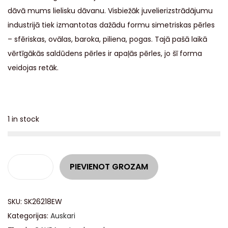
dāvā mums lielisku dāvanu. Visbiežāk juvelierizstrādājumu
industrijā tiek izmantotas dažādu formu simetriskas pērles
– sfēriskas, ovālas, baroka, piliena, pogas. Tajā pašā laikā
vērtīgākās saldūdens pērles ir apaļās pērles, jo šī forma
veidojas retāk.
1 in stock
A
PIEVIENOT GROZAM
l
t
SKU:
SK26218EW
e
Kategorijas:
Auskari
r