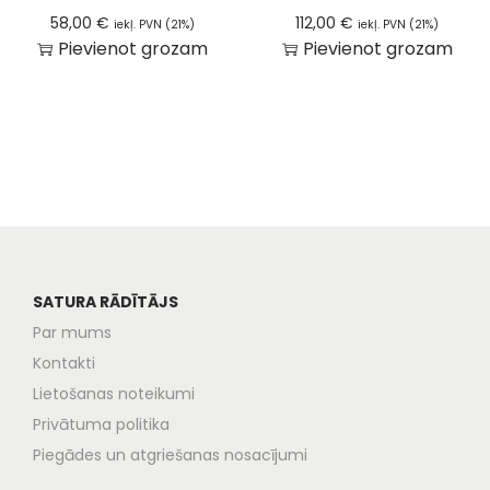
58,00
€
112,00
€
iekļ. PVN (21%)
iekļ. PVN (21%)
Pievienot grozam
Pievienot grozam
SATURA RĀDĪTĀJS
Par mums
Kontakti
Lietošanas noteikumi
Privātuma politika
Piegādes un atgriešanas nosacījumi