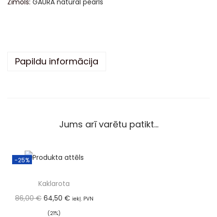
Zīmols:
GAURA natural pearls
n
a
t
i
v
Papildu informācija
e
:
Jums arī varētu patikt…
-25%
Kaklarota
86,00
€
64,50
€
iekļ. PVN
(21%)