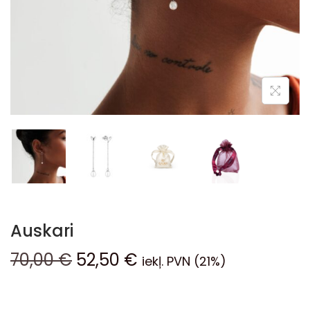
Auskari
70,00
€
52,50
€
iekļ. PVN (21%)