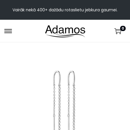
Vairāk nekā 400+ dažādu rotaslietu jebkura gaumei.
0