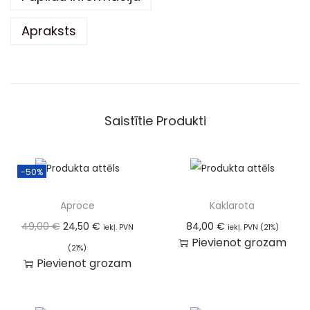
e
Apraksts
:
Saistītie Produkti
-50%
Aproce
Kaklarota
49,00
€
24,50
€
84,00
€
iekļ. PVN
iekļ. PVN (21%)
Pievienot grozam
(21%)
Pievienot grozam