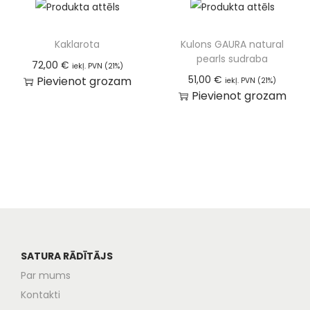
Kaklarota
Kulons GAURA natural
pearls sudraba
72,00
€
iekļ. PVN (21%)
51,00
€
Pievienot grozam
iekļ. PVN (21%)
Pievienot grozam
SATURA RĀDĪTĀJS
Par mums
Kontakti