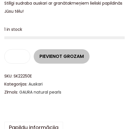
Stilīgi sudraba auskari ar granātakmeņiem lieliski papildinās
Jūsu tēlu!
1 in stock
A
PIEVIENOT GROZAM
l
t
SKU:
SK22250E
e
Kategorijas:
Auskari
r
Zīmols:
GAURA natural pearls
n
a
t
i
v
Papildu informācija