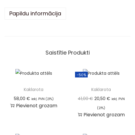
i
Papildu informācija
v
e
:
Saistītie Produkti
-50%
Kaklarota
Kaklarota
58,00
€
41,00
€
20,50
€
iekļ. PVN (21%)
iekļ. PVN
Pievienot grozam
(21%)
Pievienot grozam