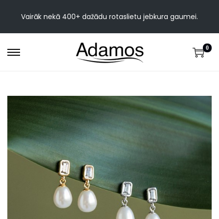
Vairāk nekā 400+ dažādu rotaslietu jebkura gaumei.
0