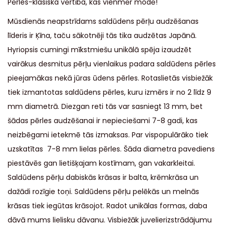
Pērles-klasiska vērtība, kas vienmēr modē!
Mūsdienās neapstrīdams saldūdens pērļu audzēšanas
līderis ir Ķīna, taču sākotnēji tās tika audzētas Japānā.
Hyriopsis cumingi mīkstmiešu unikālā spēja izaudzēt
vairākus desmitus pērļu vienlaikus padara saldūdens pērles
pieejamākas nekā jūras ūdens pērles. Rotaslietās visbiežāk
tiek izmantotas saldūdens pērles, kuru izmērs ir no 2 līdz 9
mm diametrā. Diezgan reti tās var sasniegt 13 mm, bet
šādas pērles audzēšanai ir nepieciešami 7-8 gadi, kas
neizbēgami ietekmē tās izmaksas. Par vispopulārāko tiek
uzskatītas 7-8 mm lielas pērles. Šāda diametra pavediens
piestāvēs gan lietišķajam kostīmam, gan vakarkleitai.
Saldūdens pērļu dabiskās krāsas ir balta, krēmkrāsa un
dažādi rozīgie toņi. Saldūdens pērļu pelēkās un melnās
krāsas tiek iegūtas krāsojot. Radot unikālas formas, daba
dāvā mums lielisku dāvanu. Visbiežāk juvelierizstrādājumu