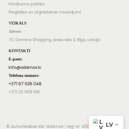
Privātuma politika
Piegādes un atgriešanas nosacījumi
VEIKALS
Adrese:
TC Domina Shopping, Ieriķu iela 3, Rīga, Latvija
KONTAKTI
E-pasts:
info@adamos.lv
Telefona numurs:
+371 67 626 048
+371 20 009 616
LV
© Autortiesības SIA “Adamos”, reģ. nr. 40003837996, 2024,