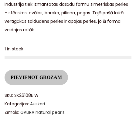
industrijā tiek izmantotas dažādu formu simetriskas pērles
– sfēriskas, ovālas, baroka, piliena, pogas. Tajā pašā laikā
vērtīgākās saldūdens pērles ir apaļās pērles, jo šī forma
veidojas retāk.
1 in stock
A
PIEVIENOT GROZAM
l
t
SKU:
SK26108E W
e
Kategorijas:
Auskari
r
Zīmols:
GAURA natural pearls
n
a
t