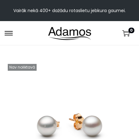
Vairāk nekā 400+ dažādu rotaslietu jebkura gaumei.
0
Nav noliktavā