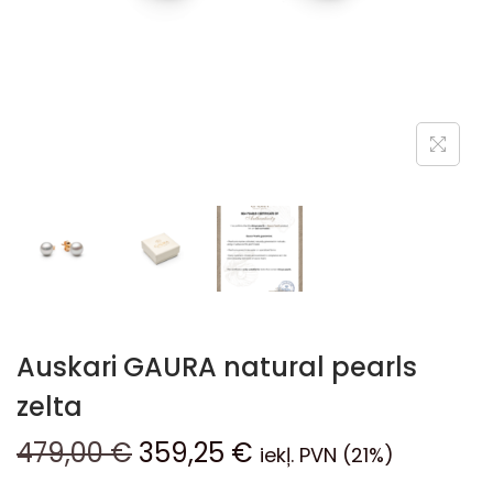
Auskari GAURA natural pearls
zelta
479,00
€
359,25
€
iekļ. PVN (21%)