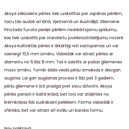
Akoya sālsūdens pērles tiek uzskatītas par Japānas pērlēm,
taču tās audzē arī Ķīnā, Vjetnamā un Austrālijā. Gliemene
Pinctada fucata piešķir pērlēm neatkārtojamu spīdumu,
kas tiek uzskatīts par standartu juvelierizstrādājumu nozarē.
Akoya kultivētās pērles ir ārkārtīgi reti sastopamas un var
sasniegt 10,5 mm izmēru. Visbiežāk var atrast pērles ar
diametru no 6 līdz 8 mm. Tas ir saistīts ar pašas gliemenes
mazo izmēru. Tomēr šāda veida pērļu izmaksas ir diezgan
augstas. Lai gan augšanas process ir līdz pat 3 gadiem,
pērļu gliemene ir ļoti prasīga pret savu dzīvotni. Akoya
pērles parasti ir baltā krāsā, bet toņi var atšķirties no
krēmkrāsas līdz sudrabaini pelēkiem. Forma visbiežāk ir
sfēriska, bet var atrast arī ovālu un baroka formu.
Nav noliktavā