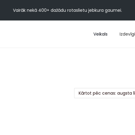
Vairāk nekā 400+ dažādu rotaslietu jebkura gaumei.
Veikals
Izdevīgi