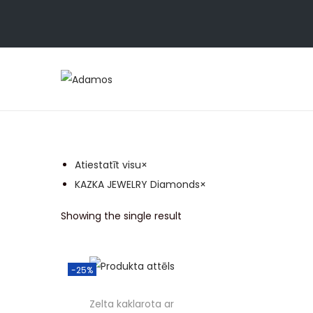
Atiestatīt visu
×
KAZKA JEWELRY Diamonds
×
Showing the single result
-25%
Zelta kaklarota ar