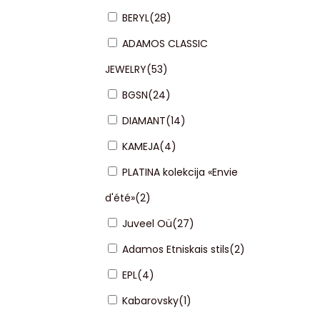
BERYL
(
28
)
ADAMOS CLASSIC
JEWELRY
(
53
)
BGSN
(
24
)
DIAMANT
(
14
)
KAMEJA
(
4
)
PLATINA kolekcija «Envie
d'été»
(
2
)
Juveel Oü
(
27
)
Adamos Etniskais stils
(
2
)
EPL
(
4
)
Kabarovsky
(
1
)