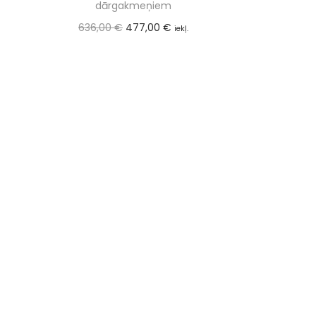
dārgakmeņiem
636,00
€
477,00
€
iekļ.
PVN (21%)
Pievienot grozam