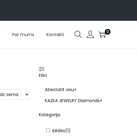
0
Par mums
Kontakti
Filtri
Atiestatīt visu
×
KAZKA JEWELRY Diamonds
×
Kategorija
Ķēdes
(
1
)