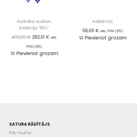
Sudraba auskari,
Kaklarota
kolekcija “Ritz”
58,00
€
iekļ. PVN (21%)
403,00
€
282,10
€
Pievienot grozam
iekļ.
PVN (21%)
Pievienot grozam
SATURA RĀDĪTĀJS
Par mums