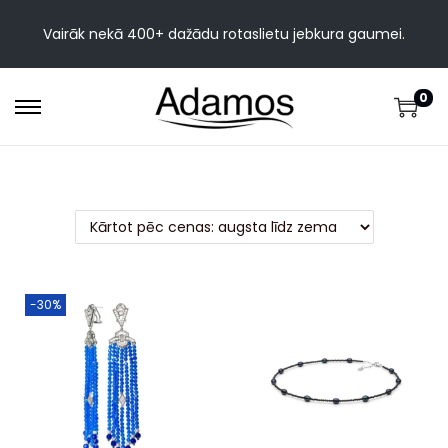
Vairāk nekā 400+ dažādu rotaslietu jebkura gaumei.
0
-30%