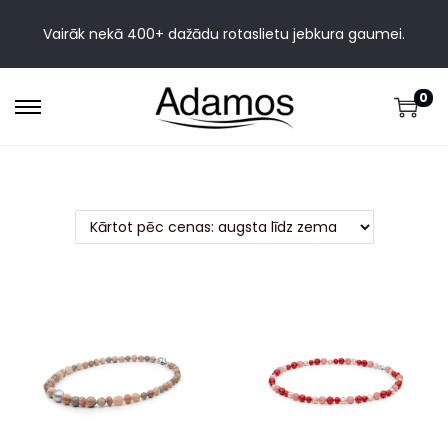
Vairāk nekā 400+ dažādu rotaslietu jebkura gaumei.
0