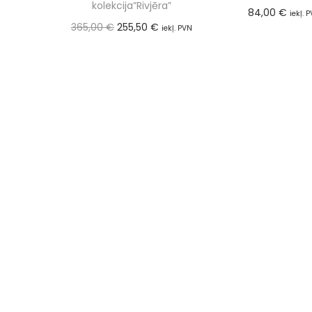
kolekcija”Rivjēra”
84,00
€
iekļ. 
365,00
€
255,50
€
Pievienot
iekļ. PVN
(21%)
Pievienot grozam