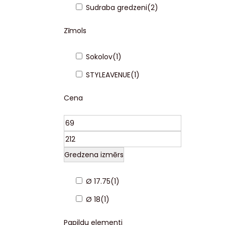
Sudraba gredzeni
(
2
)
Zīmols
Sokolov
(
1
)
STYLEAVENUE
(
1
)
Cena
Gredzena izmērs
Ø 17.75
(
1
)
Ø 18
(
1
)
Papildu elementi