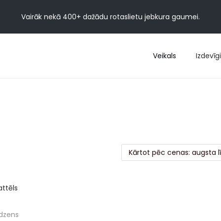
Vairāk nekā 400+ dažādu rotaslietu jebkura gaumei.
Veikals
Izdevīgi
dzens