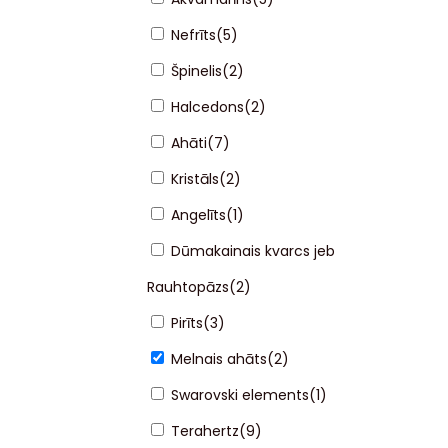
Nefrīts
(
5
)
Špinelis
(
2
)
Halcedons
(
2
)
Ahāti
(
7
)
Kristāls
(
2
)
Angelīts
(
1
)
Dūmakainais kvarcs jeb
Rauhtopāzs
(
2
)
Pirīts
(
3
)
Melnais ahāts
(
2
)
Swarovski elements
(
1
)
Terahertz
(
9
)