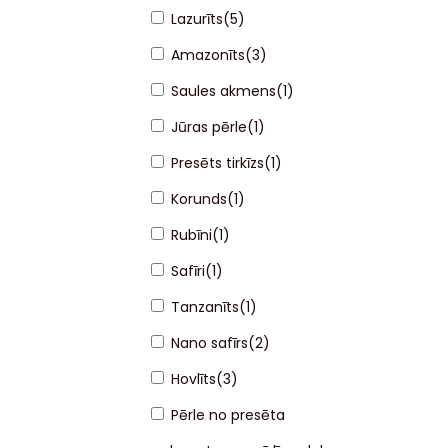
Lazurīts
(
5
)
Amazonīts
(
3
)
Saules akmens
(
1
)
Jūras pērle
(
1
)
Presēts tirkīzs
(
1
)
Korunds
(
1
)
Rubīni
(
1
)
Safīri
(
1
)
Tanzanīts
(
1
)
Nano safīrs
(
2
)
Hovlīts
(
3
)
Pērle no presēta