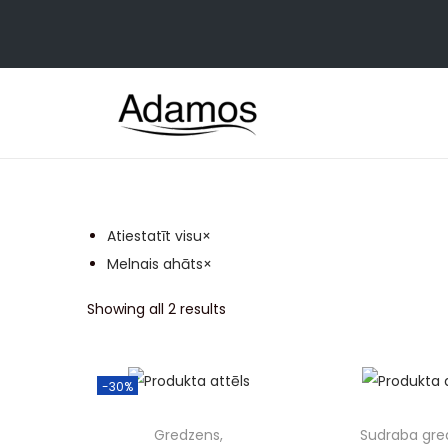
Atiestatīt visu
×
Melnais ahāts
×
Showing all 2 results
-30%
Gredzens,
Sudraba gre