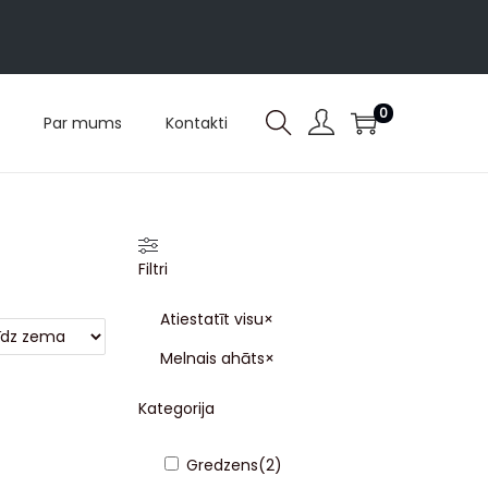
0
Par mums
Kontakti
Filtri
Atiestatīt visu
×
Melnais ahāts
×
Kategorija
Gredzens
(
2
)