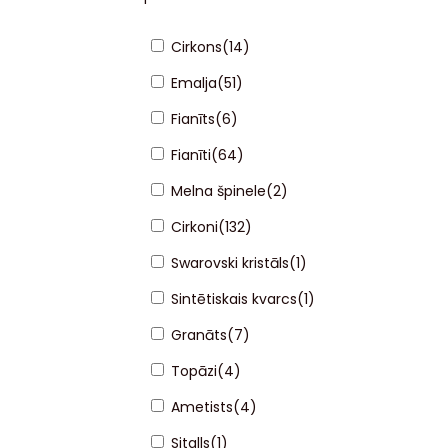
Cirkons
(
14
)
Emalja
(
51
)
Fianīts
(
6
)
Fianīti
(
64
)
Melna špinele
(
2
)
Cirkoni
(
132
)
Swarovski kristāls
(
1
)
Sintētiskais kvarcs
(
1
)
Granāts
(
7
)
Topāzi
(
4
)
Ametists
(
4
)
Sitalls
(
1
)