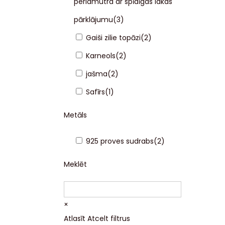
perlamutra ar spīdīgas lakas
pārklājumu
(
3
)
Gaiši zilie topāzi
(
2
)
Karneols
(
2
)
jašma
(
2
)
Safīrs
(
1
)
Metāls
925 proves sudrabs
(
2
)
Meklēt
×
Atlasīt
Atcelt filtrus