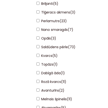
Briljanti
(
5
)
Tīģeracs akmens
(
3
)
Perlamutrs
(
23
)
Nano smaragds
(
7
)
Opāls
(
3
)
Saldūdens pērle
(
73
)
Kvarcs
(
5
)
Topāzs
(
1
)
Dabīgā āda
(
1
)
Rozā kvarcs
(
11
)
Avanturīns
(
2
)
Melnais špinelis
(
11
)
Akvamarīns
(
5
)