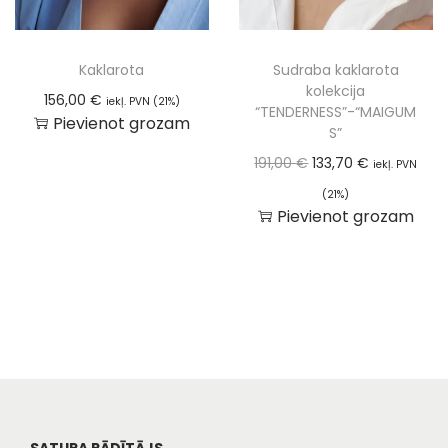
Kaklarota
Sudraba kaklarota
kolekcija
156,00
€
iekļ. PVN (21%)
“TENDERNESS”-“MAIGUM
Pievienot grozam
S”
191,00
€
133,70
€
iekļ. PVN
(21%)
Pievienot grozam
SATURA RĀDĪTĀJS