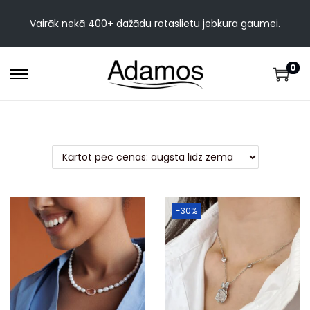
Vairāk nekā 400+ dažādu rotaslietu jebkura gaumei.
0
-30%