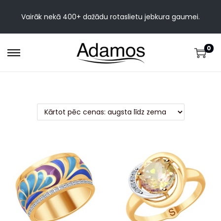
Vairāk nekā 400+ dažādu rotaslietu jebkura gaumei.
0