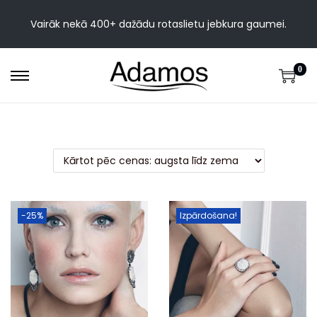
Vairāk nekā 400+ dažādu rotaslietu jebkura gaumei.
0
-25%
Izpārdošana!