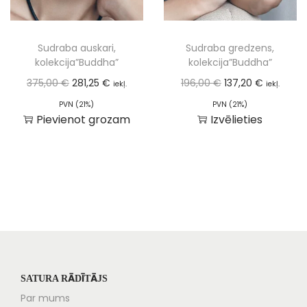
Sudraba auskari,
Sudraba gredzens,
kolekcija”Buddha”
kolekcija”Buddha”
375,00
€
281,25
€
196,00
€
137,20
€
iekļ.
iekļ.
PVN (21%)
PVN (21%)
Pievienot grozam
Izvēlieties
SATURA RĀDĪTĀJS
Par mums