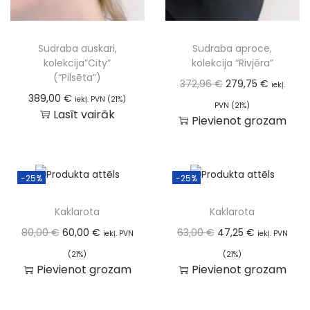
Sudraba auskari,
Sudraba aproce,
kolekcija”City”
kolekcija “Rivjēra”
(“Pilsēta”)
372,96
€
279,75
€
iekļ.
389,00
€
iekļ. PVN (21%)
PVN (21%)
Lasīt vairāk
Pievienot grozam
-25%
-25%
Kaklarota
Kaklarota
80,00
€
60,00
€
63,00
€
47,25
€
iekļ. PVN
iekļ. PVN
(21%)
(21%)
Pievienot grozam
Pievienot grozam