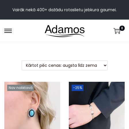
Vairāk nekā 400+ dažādu rotaslietu jebkura gaumei.
0
Nav noliktavā
-25%