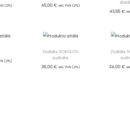
dred
45,00
€
PVN (21%)
iekļ. PVN (21%)
43,65
€
irāk
Pievienot grozam
ie
Pievien
Zodiaks SOKOLOV
Zodiaks 
sudrabs
sudr
PVN (21%)
36,00
€
34,00
€
 grozam
iekļ. PVN (21%)
ie
Pievienot grozam
Pievien