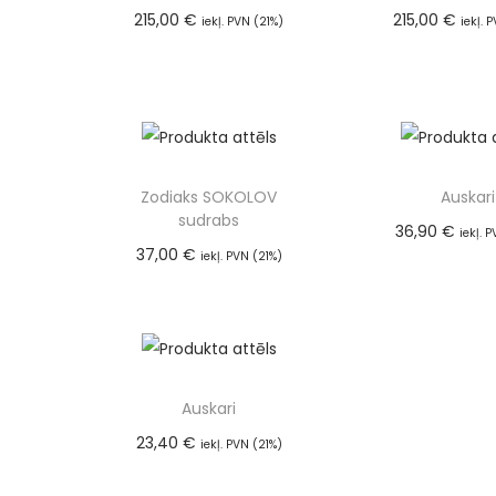
215,00
€
215,00
€
iekļ. PVN (21%)
iekļ. 
Pievienot grozam
Lasīt va
Zodiaks SOKOLOV
Auskari
sudrabs
36,90
€
iekļ. 
37,00
€
Pievienot
iekļ. PVN (21%)
Pievienot grozam
Auskari
23,40
€
iekļ. PVN (21%)
Pievienot grozam