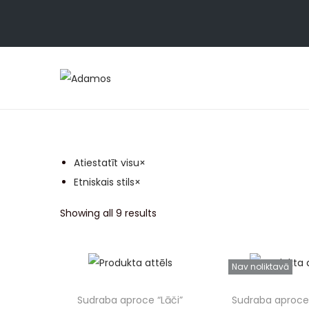
Atiestatīt visu
×
Etniskais stils
×
Showing all 9 results
Nav noliktavā
Sudraba aproce “Lāči”
Sudraba aproce