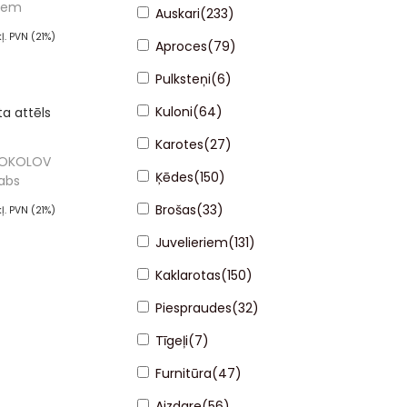
iem
Auskari
(
233
)
kļ. PVN (21%)
Aproces
(
79
)
ot grozam
Pulksteņi
(
6
)
Kuloni
(
64
)
Karotes
(
27
)
SOKOLOV
Ķēdes
(
150
)
abs
Brošas
(
33
)
kļ. PVN (21%)
ot grozam
Juvelieriem
(
131
)
Kaklarotas
(
150
)
Piespraudes
(
32
)
Tīgeļi
(
7
)
Furnitūra
(
47
)
Aizdare
(
56
)