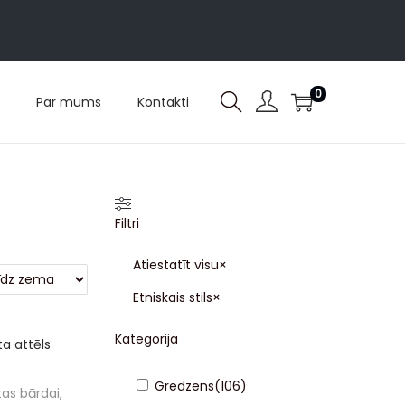
0
Par mums
Kontakti
Filtri
Atiestatīt visu
×
Etniskais stils
×
Kategorija
Gredzens
(
106
)
as bārdai,