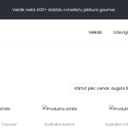
Vairāk nekā 400+ dažādu rotaslietu jebkura gaumei.
Veikals
Izdevīgi
 “Lauvas”
Sudraba kulons
Sudraba rot