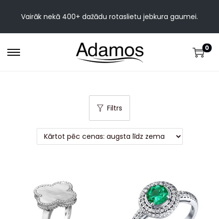
Vairāk nekā 400+ dažādu rotaslietu jebkura gaumei.
0
Filtrs