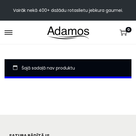
Vairāk nekā 400+ dažādu rotaslietu jebkura gaumei.
0
Šajā sadaļā nav produktu
SATURA RĀDĪTĀJS