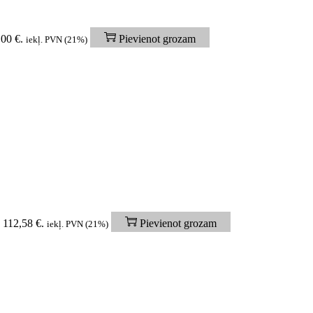
,00 €.
Pievienot grozam
iekļ. PVN (21%)
: 112,58 €.
Pievienot grozam
iekļ. PVN (21%)