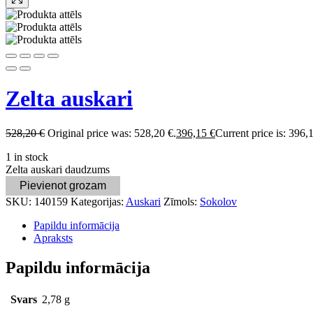
Zelta auskari
528,20
€
Original price was: 528,20 €.
396,15
€
Current price is: 396,
1 in stock
Zelta auskari daudzums
Pievienot grozam
SKU:
140159
Kategorijas:
Auskari
Zīmols:
Sokolov
Papildu informācija
Apraksts
Papildu informācija
Svars
2,78 g