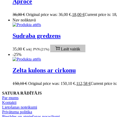
Aproce
36,00
€
Original price was: 36,00 €.
18,00
€
Current price is: 18
Nav noliktavā
Sudraba gredzens
35,00
€
Lasīt vairāk
iekļ. PVN (21%)
-25%
Zelta kulons ar cirkonu
150,10
€
Original price was: 150,10 €.
112,58
€
Current price is
SATURA RĀDĪTĀJS
Par mums
Kontakti
Lietošanas noteikumi
Privātuma politika
Piegādes un atgriešanas nosacījumi