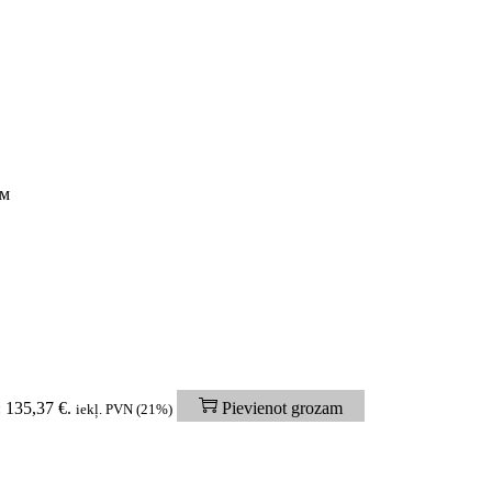
мм
: 135,37 €.
Pievienot grozam
iekļ. PVN (21%)