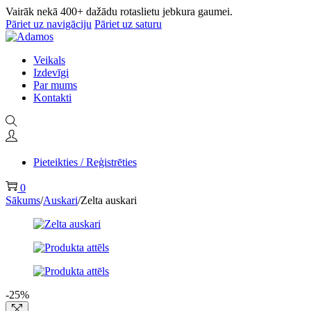
Vairāk nekā 400+ dažādu rotaslietu jebkura gaumei.
Pāriet uz navigāciju
Pāriet uz saturu
Veikals
Izdevīgi
Par mums
Kontakti
Pieteikties / Reģistrēties
0
Sākums
/
Auskari
/
Zelta auskari
-25%