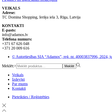
VEIKALS
Adrese:
TC Domina Shopping, Ieriķu iela 3, Rīga, Latvija
KONTAKTI
E-pasts:
info@adamos.lv
Telefona numurs:
+371 67 626 048
+371 20 009 616
© Autortiesības SIA “Adamos”, reģ. nr. 40003837996, 2024, ju
Meklēt:>
Meklēt
Veikals
Izdevīgi
Par mums
Kontakti
Pieteikties / Reģistrēties