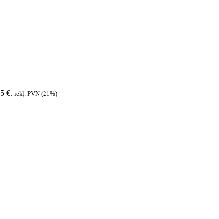
15 €.
iekļ. PVN (21%)