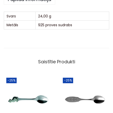
v
e
:
Svars
24,00 g
Metāls
925 proves sudrabs
Saistītie Produkti
-25%
-25%