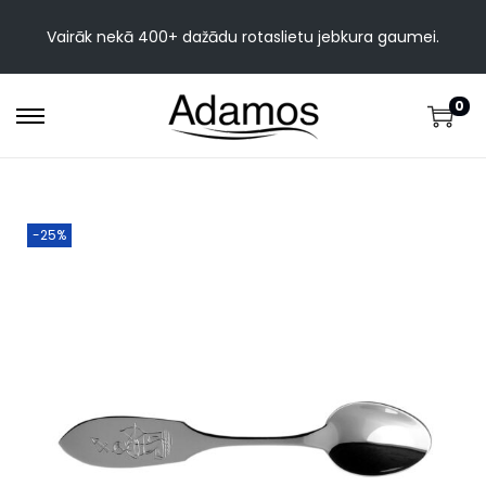
Vairāk nekā 400+ dažādu rotaslietu jebkura gaumei.
0
-25%