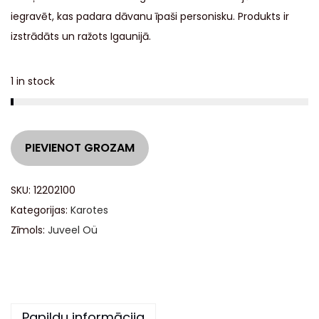
iegravēt, kas padara dāvanu īpaši personisku. Produkts ir
izstrādāts un ražots Igaunijā.
1 in stock
A
PIEVIENOT GROZAM
l
t
SKU:
12202100
e
Kategorijas:
Karotes
r
Zīmols:
Juveel Oü
n
a
t
i
Papildu informācija