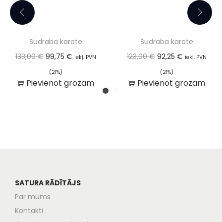
Sudraba karote
Sudraba karote
133,00
€
99,75
€
123,00
€
92,25
€
iekļ. PVN
iekļ. PVN
(21%)
(21%)
Pievienot grozam
Pievienot grozam
SATURA RĀDĪTĀJS
Par mums
Kontakti