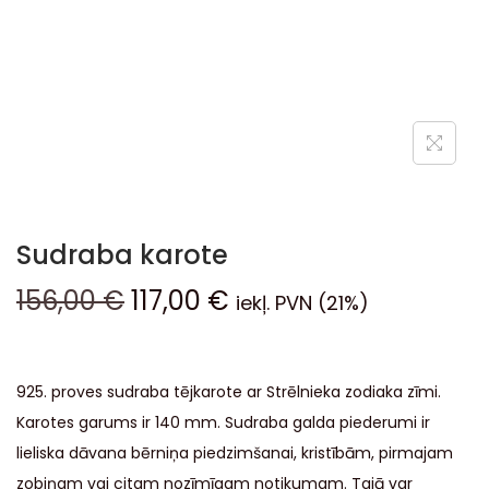
Sudraba karote
156,00
€
117,00
€
iekļ. PVN (21%)
925. proves sudraba tējkarote ar Strēlnieka zodiaka zīmi.
Karotes garums ir 140 mm. Sudraba galda piederumi ir
lieliska dāvana bērniņa piedzimšanai, kristībām, pirmajam
zobiņam vai citam nozīmīgam notikumam. Tajā var