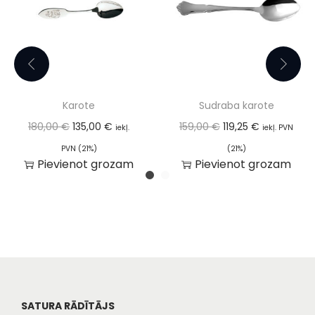
Karote
Sudraba karote
180,00
€
135,00
€
159,00
€
119,25
€
iekļ.
iekļ. PVN
PVN (21%)
(21%)
Pievienot grozam
Pievienot grozam
SATURA RĀDĪTĀJS