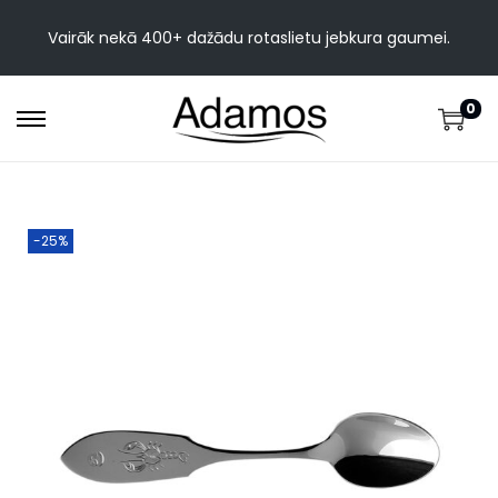
Vairāk nekā 400+ dažādu rotaslietu jebkura gaumei.
0
-25%