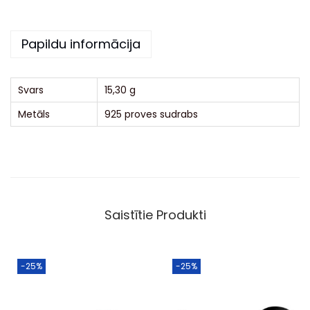
t
i
Papildu informācija
v
e
:
Svars
15,30 g
Metāls
925 proves sudrabs
Saistītie Produkti
-25%
-25%