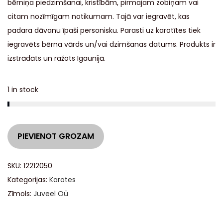
bērniņa piedzimšanai, kristībām, pirmajam zobiņam vai
citam nozīmīgam notikumam. Tajā var iegravēt, kas
padara dāvanu īpaši personisku. Parasti uz karotītes tiek
iegravēts bērna vārds un/vai dzimšanas datums. Produkts ir
izstrādāts un ražots Igaunijā.
1 in stock
A
PIEVIENOT GROZAM
l
t
SKU:
12212050
e
Kategorijas:
Karotes
r
Zīmols:
Juveel Oü
n
a