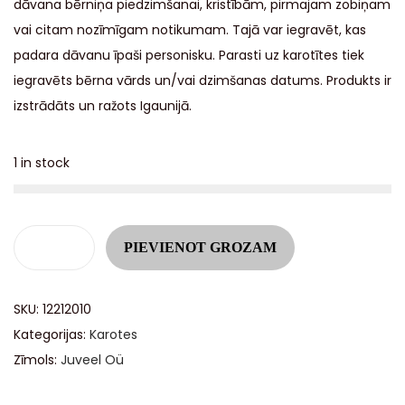
dāvana bērniņa piedzimšanai, kristībām, pirmajam zobiņam
vai citam nozīmīgam notikumam. Tajā var iegravēt, kas
padara dāvanu īpaši personisku. Parasti uz karotītes tiek
iegravēts bērna vārds un/vai dzimšanas datums. Produkts ir
izstrādāts un ražots Igaunijā.
1 in stock
A
PIEVIENOT GROZAM
l
t
SKU:
12212010
e
Kategorijas:
Karotes
r
Zīmols:
Juveel Oü
n
a