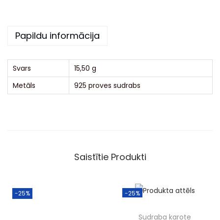
t
i
v
Papildu informācija
e
:
Svars
15,50 g
Metāls
925 proves sudrabs
Saistītie Produkti
-25%
-25%
Sudraba karote