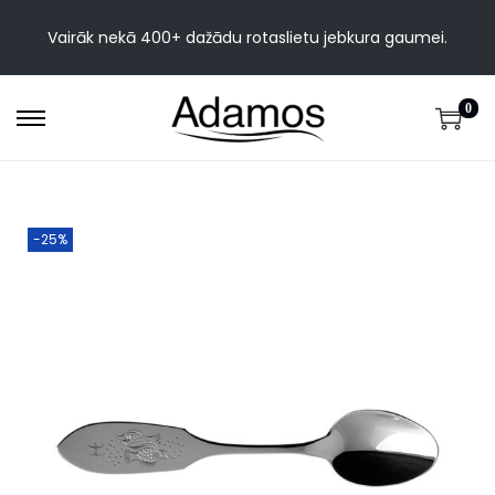
Vairāk nekā 400+ dažādu rotaslietu jebkura gaumei.
0
-25%