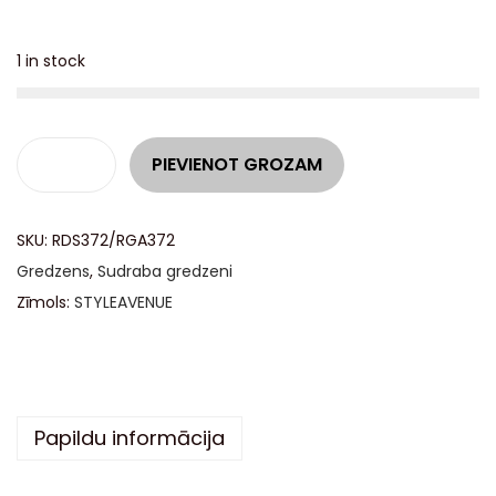
1 in stock
A
PIEVIENOT GROZAM
l
t
SKU:
RDS372/RGA372
e
Gredzens
,
Sudraba gredzeni
r
Zīmols:
STYLEAVENUE
n
a
t
i
v
Papildu informācija
e
: