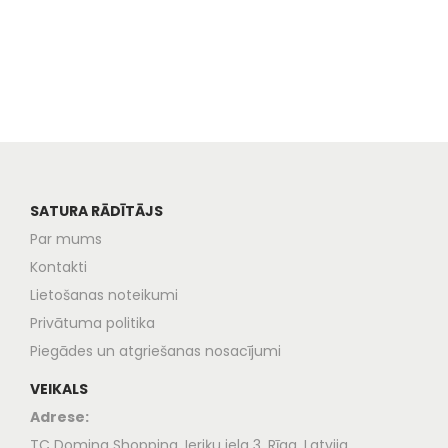
SATURA RĀDĪTĀJS
Par mums
Kontakti
Lietošanas noteikumi
Privātuma politika
Piegādes un atgriešanas nosacījumi
VEIKALS
Adrese:
TC Domina Shopping, Ieriķu iela 3, Rīga, Latvija