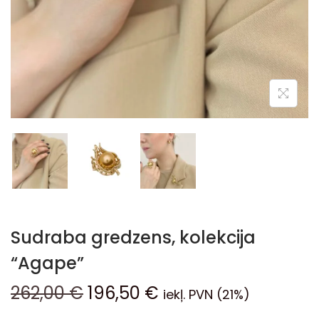
Sudraba gredzens, kolekcija
“Agape”
262,00
€
196,50
€
iekļ. PVN (21%)