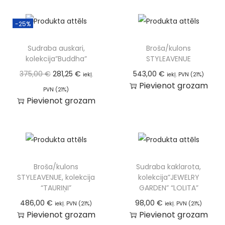
-25%
Sudraba auskari,
Broša/kulons
kolekcija”Buddha”
STYLEAVENUE
375,00
€
281,25
€
543,00
€
iekļ.
iekļ. PVN (21%)
Pievienot grozam
PVN (21%)
Pievienot grozam
Broša/kulons
Sudraba kaklarota,
STYLEAVENUE, kolekcija
kolekcija”JEWELRY
“TAURIŅI”
GARDEN” “LOLITA”
486,00
€
98,00
€
iekļ. PVN (21%)
iekļ. PVN (21%)
Pievienot grozam
Pievienot grozam