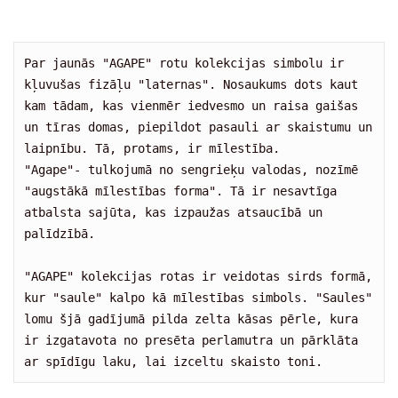
Par jaunās "AGAPE" rotu kolekcijas simbolu ir 
kļuvušas fizāļu "laternas". Nosaukums dots kaut 
kam tādam, kas vienmēr iedvesmo un raisa gaišas 
un tīras domas, piepildot pasauli ar skaistumu un 
laipnību. Tā, protams, ir mīlestība. 

"Agape"- tulkojumā no sengrieķu valodas, nozīmē 
"augstākā mīlestības forma". Tā ir nesavtīga 
atbalsta sajūta, kas izpaužas atsaucībā un 
palīdzībā.

"AGAPE" kolekcijas rotas ir veidotas sirds formā, 
kur "saule" kalpo kā mīlestības simbols. "Saules" 
lomu šjā gadījumā pilda zelta kāsas pērle, kura 
ir izgatavota no presēta perlamutra un pārklāta 
ar spīdīgu laku, lai izceltu skaisto toni.