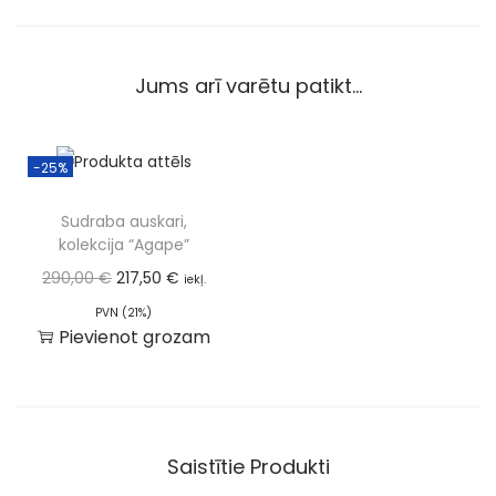
Jums arī varētu patikt…
-25%
Sudraba auskari,
kolekcija “Agape”
290,00
€
217,50
€
iekļ.
PVN (21%)
Pievienot grozam
Saistītie Produkti