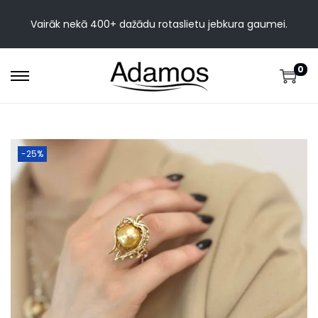
Vairāk nekā 400+ dažādu rotaslietu jebkura gaumei.
0
-25%