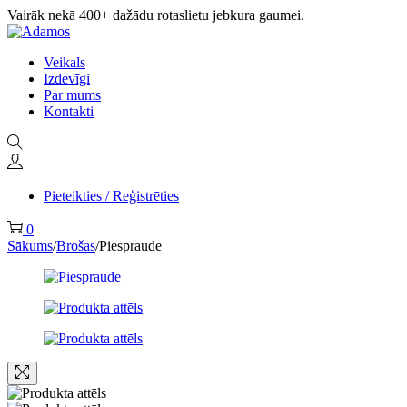
Vairāk nekā 400+ dažādu rotaslietu jebkura gaumei.
Veikals
Izdevīgi
Par mums
Kontakti
Pieteikties / Reģistrēties
0
Sākums
/
Brošas
/
Piespraude