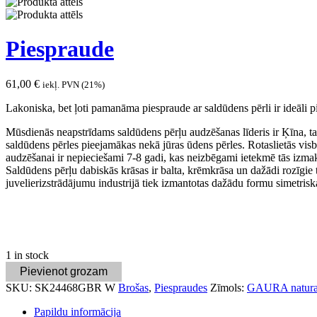
Piespraude
61,00
€
iekļ. PVN (21%)
Lakoniska, bet ļoti pamanāma piespraude ar saldūdens pērli ir ideāli p
Mūsdienās neapstrīdams saldūdens pērļu audzēšanas līderis ir Ķīna, ta
saldūdens pērles pieejamākas nekā jūras ūdens pērles. Rotaslietās visb
audzēšanai ir nepieciešami 7-8 gadi, kas neizbēgami ietekmē tās izmak
Saldūdens pērļu dabiskās krāsas ir balta, krēmkrāsa un dažādi rozīgie
juvelierizstrādājumu industrijā tiek izmantotas dažādu formu simetriskas
1 in stock
Pievienot grozam
SKU:
SK24468GBR W
Brošas
,
Piespraudes
Zīmols:
GAURA natural
Papildu informācija