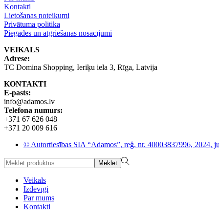
Kontakti
Lietošanas noteikumi
Privātuma politika
Piegādes un atgriešanas nosacījumi
VEIKALS
Adrese:
TC Domina Shopping, Ieriķu iela 3, Rīga, Latvija
KONTAKTI
E-pasts:
info@adamos.lv
Telefona numurs:
+371 67 626 048
+371 20 009 616
© Autortiesības SIA “Adamos”, reģ. nr. 40003837996, 2024, ju
Meklēt
Veikals
Izdevīgi
Par mums
Kontakti