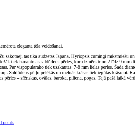
iemērota eleganta tēla veidošanai.
ču sākotnēji tās tika audzētas Japānā. Hyriopsis cumingi mīkstmiešu un
iežāk tiek izmantotas saldūdens pērles, kuru izmērs ir no 2 līdz 9 mm di
sas. Par vispopulārāko tiek uzskatītas 7-8 mm lielas pērles. Šāda diame
 toņi. Saldūdens pērļu pelēkās un melnās krāsas tiek iegūtas krāsojot.
 pērles – sfēriskas, ovālas, baroka, piliena, pogas. Tajā pašā laikā vērtī
 pearls