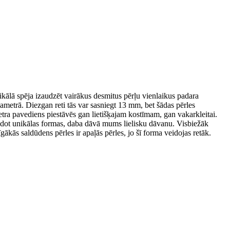
ikālā spēja izaudzēt vairākus desmitus pērļu vienlaikus padara
ametrā. Diezgan reti tās var sasniegt 13 mm, bet šādas pērles
tra pavediens piestāvēs gan lietišķajam kostīmam, gan vakarkleitai.
 Radot unikālas formas, daba dāvā mums lielisku dāvanu. Visbiežāk
gākās saldūdens pērles ir apaļās pērles, jo šī forma veidojas retāk.