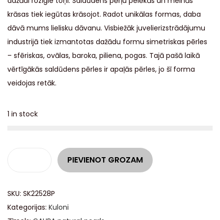
dažādi rozīgie toņi. Saldūdens pērļu pelēkās un melnās
krāsas tiek iegūtas krāsojot. Radot unikālas formas, daba
dāvā mums lielisku dāvanu. Visbiežāk juvelierizstrādājumu
industrijā tiek izmantotas dažādu formu simetriskas pērles
– sfēriskas, ovālas, baroka, piliena, pogas. Tajā pašā laikā
vērtīgākās saldūdens pērles ir apaļās pērles, jo šī forma
veidojas retāk.
1 in stock
A
PIEVIENOT GROZAM
l
t
SKU:
SK22528P
e
Kategorijas:
Kuloni
r