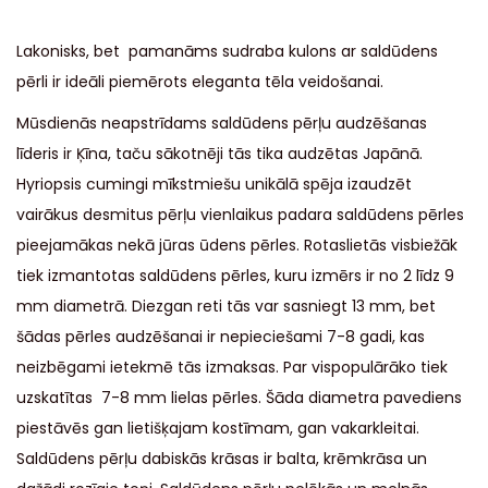
Lakonisks, bet pamanāms sudraba kulons ar saldūdens
pērli ir ideāli piemērots eleganta tēla veidošanai.
Mūsdienās neapstrīdams saldūdens pērļu audzēšanas
līderis ir Ķīna, taču sākotnēji tās tika audzētas Japānā.
Hyriopsis cumingi mīkstmiešu unikālā spēja izaudzēt
vairākus desmitus pērļu vienlaikus padara saldūdens pērles
pieejamākas nekā jūras ūdens pērles. Rotaslietās visbiežāk
tiek izmantotas saldūdens pērles, kuru izmērs ir no 2 līdz 9
mm diametrā. Diezgan reti tās var sasniegt 13 mm, bet
šādas pērles audzēšanai ir nepieciešami 7-8 gadi, kas
neizbēgami ietekmē tās izmaksas. Par vispopulārāko tiek
uzskatītas 7-8 mm lielas pērles. Šāda diametra pavediens
piestāvēs gan lietišķajam kostīmam, gan vakarkleitai.
Saldūdens pērļu dabiskās krāsas ir balta, krēmkrāsa un