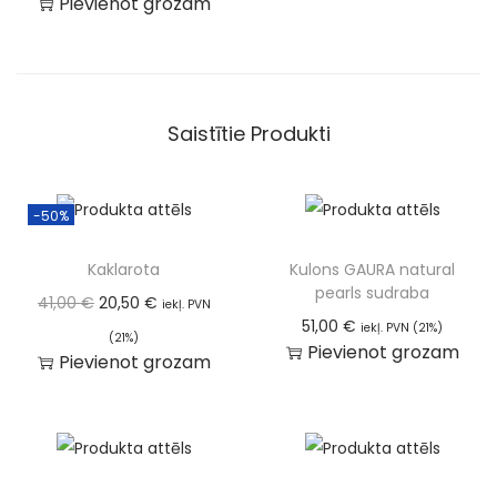
Pievienot grozam
Saistītie Produkti
-50%
Kaklarota
Kulons GAURA natural
pearls sudraba
41,00
€
20,50
€
iekļ. PVN
51,00
€
iekļ. PVN (21%)
(21%)
Pievienot grozam
Pievienot grozam