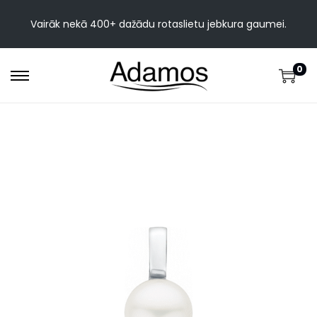
Vairāk nekā 400+ dažādu rotaslietu jebkura gaumei.
0