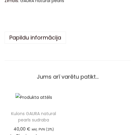
Zīmols:
GAURA natural pearls
n
a
t
i
v
Papildu informācija
e
:
Jums arī varētu patikt…
Kulons GAURA natural
pearls sudraba
40,00
€
iekļ. PVN (21%)