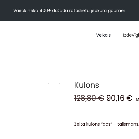
Vairāk nekā 400+ dažādu rotaslietu jebkura gaumei.
Veikals
Izdevīgi
Kulons
128,80
€
90,16
€
i
Zelta kulons “acs” – talismans