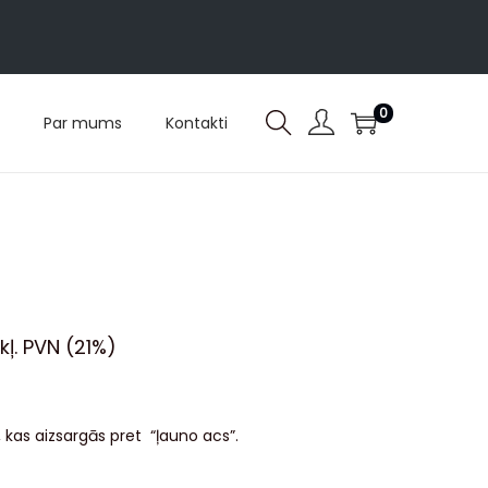
0
Par mums
Kontakti
ekļ. PVN (21%)
, kas aizsargās pret “ļauno acs”.