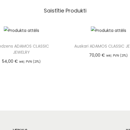
Saistītie Produkti
edzens ADAMOS CLASSIC
Auskari ADAMOS CLASSIC J
JEWELRY
70,00
€
iekļ. PVN (21%)
54,00
€
Pievienot groza
iekļ. PVN (21%)
Pievienot grozam