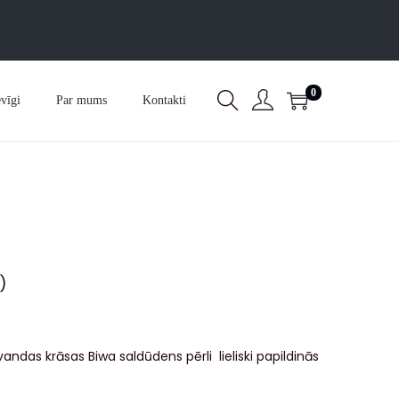
0
vīgi
Par mums
Kontakti
)
vandas krāsas Biwa saldūdens pērli lieliski papildinās