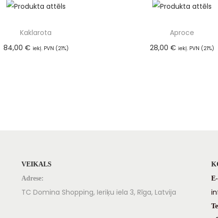
Kaklarota
Aproce
84,00
€
28,00
€
iekļ. PVN (21%)
iekļ. PVN (21%)
Pievienot grozam
Pievienot groza
VEIKALS
K
Adrese:
E-
TC Domina Shopping, Ieriķu iela 3, Rīga, Latvija
i
Te