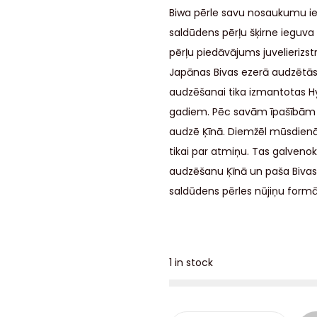
Biwa pērle savu nosaukumu i
saldūdens pērļu šķirne ieguva 
pērļu piedāvājums juvelierizst
Japānas Bivas ezerā audzētās ku
audzēšanai tika izmantotas Hyr
gadiem. Pēc savām īpašībām Bi
audzē Ķīnā. Diemžēl mūsdienās
tikai par atmiņu. Tas galvenokā
audzēšanu Ķīnā un paša Bivas
saldūdens pērles nūjiņu formā
1 in stock