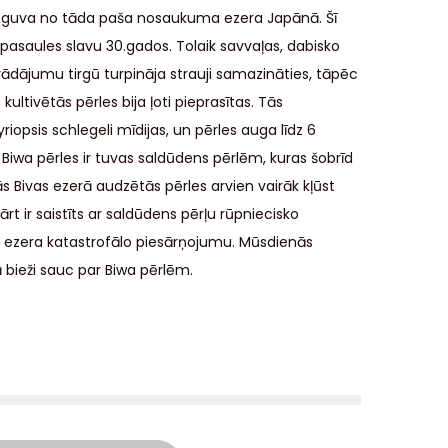
eguva no tāda paša nosaukuma ezera Japānā. Šī
pasaules slavu 30.gados. Tolaik savvaļas, dabisko
rādājumu tirgū turpināja strauji samazināties, tāpēc
ltivētās pērles bija ļoti pieprasītas. Tās
iopsis schlegeli mīdijas, un pērles auga līdz 6
wa pērles ir tuvas saldūdens pērlēm, kuras šobrīd
 Bivas ezerā audzētās pērles arvien vairāk kļūst
rt ir saistīts ar saldūdens pērļu rūpniecisko
 ezera katastrofālo piesārņojumu. Mūsdienās
 bieži sauc par Biwa pērlēm.