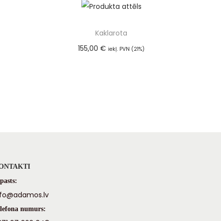
Kaklarota
155,00
€
iekļ. PVN (21%)
m
Pievienot grozam
ONTAKTI
pasts:
nfo@adamos.lv
lefona numurs: