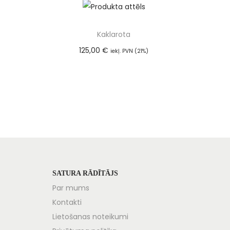
Kaklarota
125,00
€
iekļ. PVN (21%)
Pievienot grozam
SATURA RĀDĪTĀJS
Par mums
Kontakti
Lietošanas noteikumi