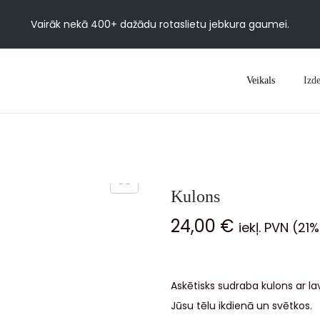
Vairāk nekā 400+ dažādu rotaslietu jebkura gaumei.
Veikals
Izde
Kulons
24,00
€
iekļ. PVN (21%
Askētisks sudraba kulons ar la
Jūsu tēlu ikdienā un svētkos.