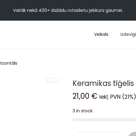
Vairāk nekā 400+ dažādu rotaslietu jebkura gaumei.
Veikals
Izdevīgi
rizontāls
Keramikas tīģelis
21,00
€
iekļ. PVN (21%
3 in stock