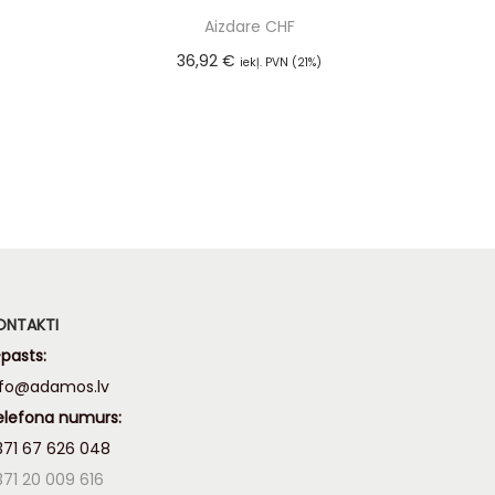
Aizdare CHF
36,92
€
iekļ. PVN (21%)
m
Pievienot grozam
ONTAKTI
pasts:
nfo@adamos.lv
elefona numurs:
371 67 626 048
371 20 009 616