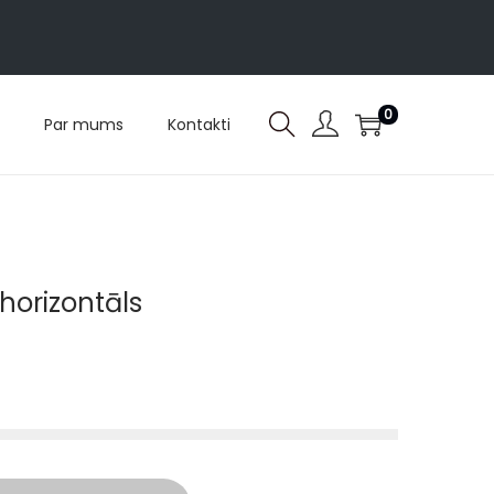
0
Par mums
Kontakti
 horizontāls
)