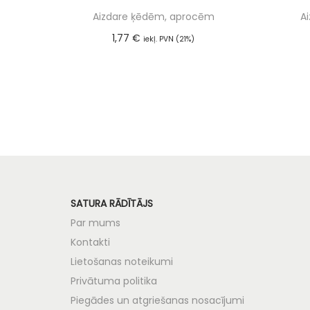
Aizdare ķēdēm, aprocēm
A
1,77
€
iekļ. PVN (21%)
Pievienot grozam
SATURA RĀDĪTĀJS
Par mums
Kontakti
Lietošanas noteikumi
Privātuma politika
Piegādes un atgriešanas nosacījumi