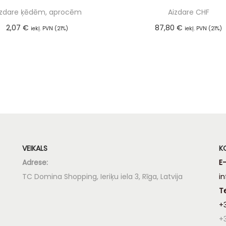
izdare ķēdēm, aprocēm
Aizdare CHF
2,07
€
87,80
€
iekļ. PVN (21%)
iekļ. PVN (21%)
Pievienot grozam
Pievienot groza
VEIKALS
K
Adrese:
E-
TC Domina Shopping, Ieriķu iela 3, Rīga, Latvija
i
T
+
+