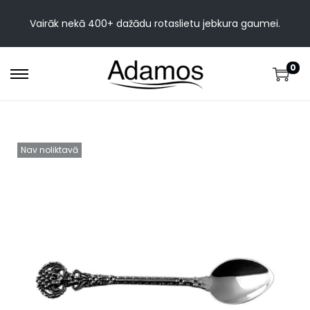
Vairāk nekā 400+ dažādu rotaslietu jebkura gaumei.
0
Nav noliktavā