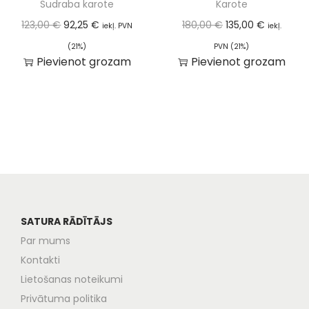
Sudraba karote
Karote
123,00
€
92,25
€
180,00
€
135,00
€
iekļ. PVN
iekļ.
(21%)
PVN (21%)
Pievienot grozam
Pievienot grozam
SATURA RĀDĪTĀJS
Par mums
Kontakti
Lietošanas noteikumi
Privātuma politika