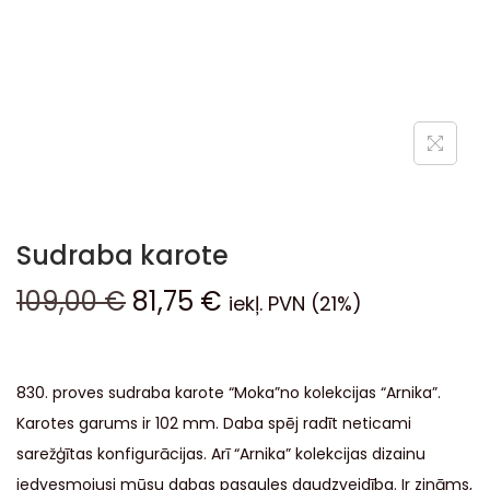
Sudraba karote
109,00
€
81,75
€
iekļ. PVN (21%)
830. proves sudraba karote “Moka”no kolekcijas “Arnika”.
Karotes garums ir 102 mm. Daba spēj radīt neticami
sarežģītas konfigurācijas. Arī “Arnika” kolekcijas dizainu
iedvesmojusi mūsu dabas pasaules daudzveidība. Ir zināms,