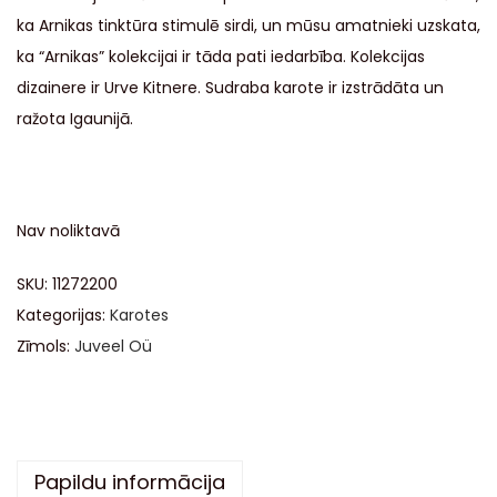
ka Arnikas tinktūra stimulē sirdi, un mūsu amatnieki uzskata,
ka “Arnikas” kolekcijai ir tāda pati iedarbība. Kolekcijas
dizainere ir Urve Kitnere. Sudraba karote ir izstrādāta un
ražota Igaunijā.
Nav noliktavā
SKU:
11272200
Kategorijas:
Karotes
Zīmols:
Juveel Oü
Papildu informācija