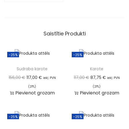
Saistītie Produkti
-25%
-25%
Sudraba karote
Karote
156,00
€
117,00
€
117,00
€
87,75
€
iekļ. PVN
iekļ. PVN
(21%)
(21%)
Pievienot grozam
Pievienot grozam
-25%
-25%