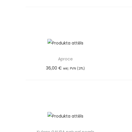
Aproce
36,00
€
iekļ. PVN (21%)
Pievienot grozam