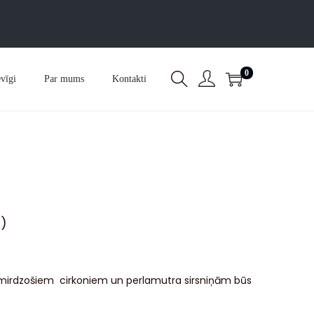
0
vīgi
Par mums
Kontakti
%)
r mirdzošiem cirkoniem un perlamutra sirsniņām būs