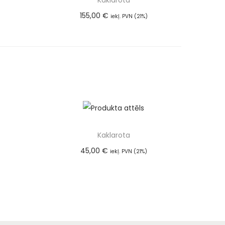
Kaklarota
155,00
€
iekļ. PVN (21%)
m
Pievienot grozam
Kaklarota
45,00
€
iekļ. PVN (21%)
m
Pievienot grozam