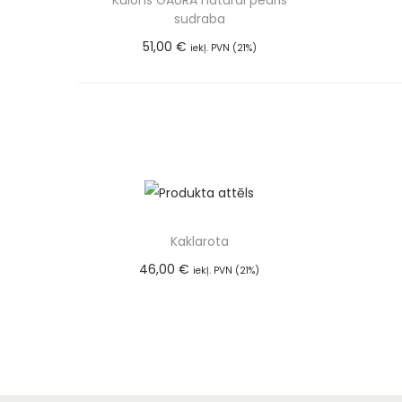
Kulons GAURA natural pearls
sudraba
51,00
€
iekļ. PVN (21%)
Pievienot grozam
Kaklarota
46,00
€
iekļ. PVN (21%)
Pievienot grozam