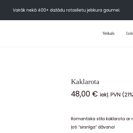
Vairāk nekā 400+ dažādu rotaslietu jebkura gaumei.
Veikals
Izde
Kaklarota
48,00
€
iekļ. PVN (21
Romantiska stila kaklarota a
ļoti “sirsnīga” dāvana!