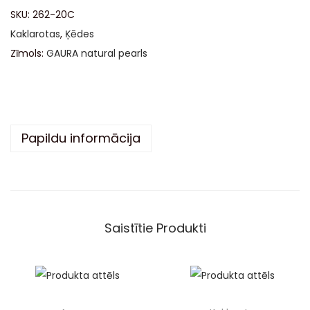
SKU:
262-20C
e
Kaklarotas
,
Ķēdes
r
Zīmols:
GAURA natural pearls
n
a
t
i
v
Papildu informācija
e
:
Saistītie Produkti