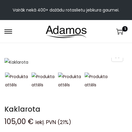
Vairāk nekā 400+ dažādu rotaslietu jebkura gaumei.
1
Kaklarota
105,00
€
iekļ. PVN (21%)