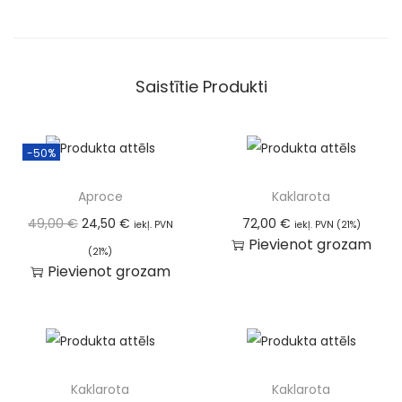
:
Saistītie Produkti
-50%
Aproce
Kaklarota
49,00
€
24,50
€
72,00
€
iekļ. PVN
iekļ. PVN (21%)
Pievienot grozam
(21%)
Pievienot grozam
Kaklarota
Kaklarota