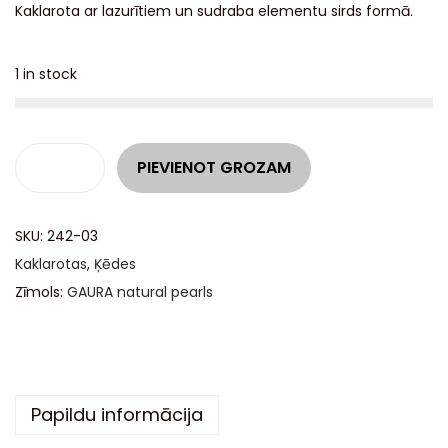
Kaklarota ar lazurītiem un sudraba elementu sirds formā.
1 in stock
A
PIEVIENOT GROZAM
l
t
SKU:
242-03
e
Kaklarotas
,
Ķēdes
r
Zīmols:
GAURA natural pearls
n
a
t
i
v
Papildu informācija
e