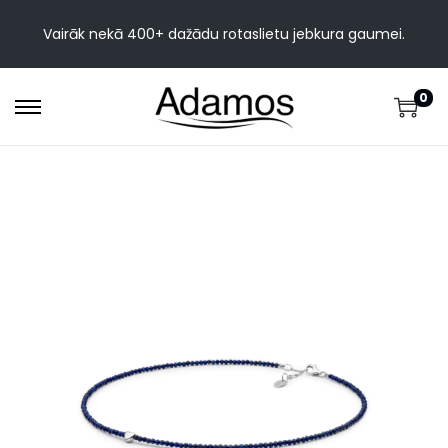
Vairāk nekā 400+ dažādu rotaslietu jebkura gaumei.
0