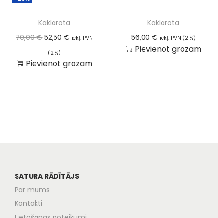
Kaklarota
Kaklarota
70,00
€
52,50
€
56,00
€
iekļ. PVN
iekļ. PVN (21%)
Pievienot grozam
(21%)
Pievienot grozam
SATURA RĀDĪTĀJS
Par mums
Kontakti
Lietošanas noteikumi